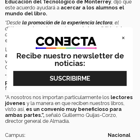
Educación del Tecnológico de Monterrey
, dijo que
este acuerdo ayudará a
acercar a los alumnos el
mundo del libro.
“Desde
la promoción de la experiencia lectora
, el
diálogo con los autores, así como de la posibilidad de
conocer un poco más acerca de la industria editorial”,
×
explicó.
La editorial Almadía, fundada en 2005,
ha incluido
Recibe nuestro newsletter de
abrir sus puertas
para que alumnos y profesores
visiten las instalaciones de la Ciudad de México y de
noticias:
Oaxaca.
“Es una nueva posibilidad que
permitirá vincularlos
profesionalmente
en dinámicas que enriquezcan su
formación personal.
“A nosotros nos importan particularmente los
lectores
jóvenes
y la manera en que reciben nuestros libros,
visto así,
es un convenio muy beneficioso para
ambas partes.”,
señaló Guillermo Quijas-Corzo,
director general de Almadía.
Campus:
Nacional