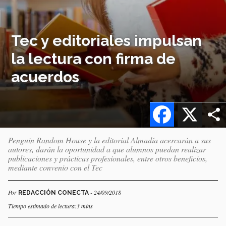
Tec y editoriales impulsan
la lectura con firma de
acuerdos
Facebook
X
Penguin Random House y la editorial Almadía acercarán a sus
autores, darán la oportunidad a que alumnos puedan realizar
publicaciones y prácticas profesionales, entre otros beneficios,
mediante convenio con el Tec
Por
- 24/09/2018
REDACCIÓN CONECTA
Tiempo estimado de lectura:3 mins