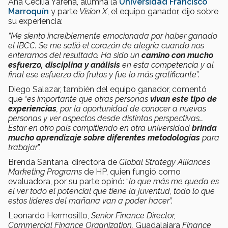
Ana Cecilia Yarena, alumna la
Universidad Francisco
Marroquín
y parte
Vision X
, el equipo ganador, dijo sobre
su experiencia:
“Me siento increíblemente emocionada por haber ganado
el IBCC. Se me salió el corazón de alegría cuando nos
enteramos del resultado. Ha sido un
camino con mucho
esfuerzo, disciplina y análisis
en esta competencia y al
final ese esfuerzo dio frutos y fue lo más gratificante
”.
Diego Salazar, también del equipo ganador, comentó
que “
es importante que otras personas
vivan este tipo de
experiencias
, por la oportunidad de conocer a nuevas
personas y ver aspectos desde distintas perspectivas…
Estar en otro país compitiendo en otra universidad
brinda
mucho aprendizaje sobre diferentes metodologías
para
trabajar
”.
Brenda Santana, directora de
Global Strategy Alliances
Marketing Programs
de HP, quien fungió como
evaluadora, por su parte opinó: “
lo que más me queda es
el ver todo el potencial que tiene la juventud, todo lo que
estos líderes del mañana van a poder hacer
”.
Leonardo Hermosillo,
Senior Finance Director,
Commercial Finance Organization,
Guadalajara
Finance