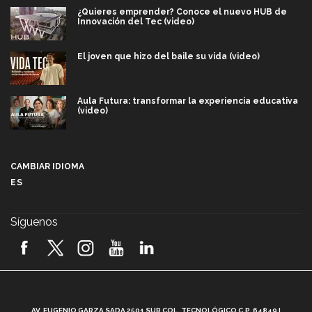
¿Quieres emprender? Conoce el nuevo HUB de
Innovación del Tec (video)
El joven que hizo del baile su vida (video)
Aula Futura: transformar la experiencia educativa
(video)
Más que un festival cultural: así es la magia de
VIBRART 2026 (video)
CAMBIAR IDIOMA
ES
Javier Guzmán: investigación con impacto social
(video)
Síguenos
¡México, en el top del mundial de robótica FIRST
2026! (video)
Vida Tec: Pasión, disciplina y básquetbol, con Gael
Adame (video)
A
AV. EUGENIO GARZA SADA 2501 SUR COL. TECNOLÓGICO C.P. 64849 |