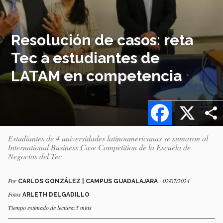
Resolución de casos: reta
Tec a estudiantes de
LATAM en competencia
Facebook
X
Estudiantes de 4 universidades latinoamericanas se sumaron al
International Business Case Competition de la Escuela de
Negocios del Tec
Por
- 02/07/2024
CARLOS GONZÁLEZ | CAMPUS GUADALAJARA
Fotos
ARLETH DELGADILLO
Tiempo estimado de lectura:5 mins