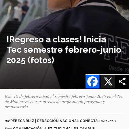
¡Regreso a clases! Inicia
Tec semestre febrero-junio
2025 (fotos)
Facebook
X
Este 10 de febrero inició el semestre febrero-junio 2025 en el Tec
de Monterrey en sus niveles de profesional, posgrado y
preparatoria
Por
- 10/02/2025
REBECA RUIZ | REDACCIÓN NACIONAL CONECTA
Fotos
COMUNICACIÓN INSTITUCIONAL DE CAMPUS