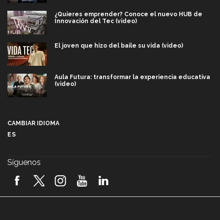
¿Quieres emprender? Conoce el nuevo HUB de
Innovación del Tec (video)
El joven que hizo del baile su vida (video)
Aula Futura: transformar la experiencia educativa
(video)
Más que un festival cultural: así es la magia de
VIBRART 2026 (video)
CAMBIAR IDIOMA
ES
Javier Guzmán: investigación con impacto social
(video)
Síguenos
¡México, en el top del mundial de robótica FIRST
2026! (video)
Vida Tec: Pasión, disciplina y básquetbol, con Gael
Adame (video)
A