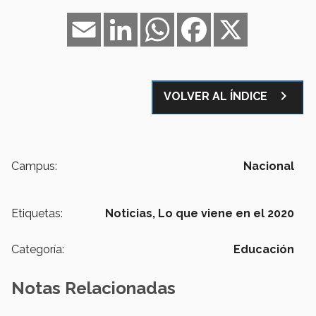
Email
LinkedIn
WhatsApp
Facebook
X
navigate_next
VOLVER AL ÍNDICE
Campus:
Nacional
Etiquetas:
Noticias,
Lo que viene en el 2020
Categoría:
Educación
Notas Relacionadas