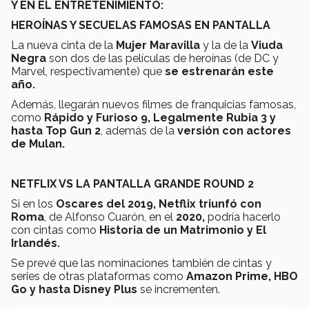
Y EN EL ENTRETENIMIENTO:
HEROÍNAS Y SECUELAS FAMOSAS EN PANTALLA
La nueva cinta de la
Mujer Maravilla
y la de la
Viuda
Negra
son dos de las películas de heroínas (de DC y
Marvel, respectivamente) que
se estrenarán este
año.
Además, llegarán nuevos filmes de franquicias famosas,
como
Rápido y Furioso 9, Legalmente Rubia 3 y
hasta Top Gun 2
, además de la
versión con actores
de Mulan.
NETFLIX VS LA PANTALLA GRANDE ROUND 2
Si en los
Oscares del 2019, Netflix triunfó con
Roma
, de Alfonso Cuarón, en el
2020,
podría hacerlo
con cintas como
Historia de un Matrimonio y El
Irlandés.
Se prevé que las nominaciones también de cintas y
series de otras plataformas como
Amazon Prime, HBO
Go y hasta Disney Plus
se incrementen.