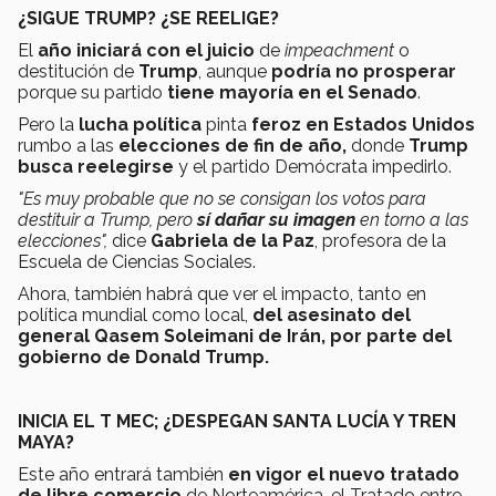
¿SIGUE TRUMP? ¿SE REELIGE?
El
año iniciará con el juicio
de
impeachment
o
destitución de
Trump
, aunque
podría no prosperar
porque su partido
tiene mayoría en el Senado
.
Pero la
lucha política
pinta
feroz en Estados Unidos
rumbo a las
elecciones de fin de año,
donde
Trump
busca reelegirse
y el partido Demócrata impedirlo.
"Es muy probable que no se consigan los votos para
destituir a Trump, pero
sí dañar su imagen
en torno a las
elecciones",
dice
Gabriela de la Paz
, profesora de la
Escuela de Ciencias Sociales.
Ahora, también habrá que ver el impacto, tanto en
política mundial como local,
del asesinato del
general
Qasem Soleimani de Irán, por parte del
gobierno de Donald Trump.
INICIA EL T MEC; ¿DESPEGAN SANTA LUCÍA Y TREN
MAYA?
Este año entrará también
en vigor el nuevo tratado
de libre comercio
de Norteamérica, el Tratado entre