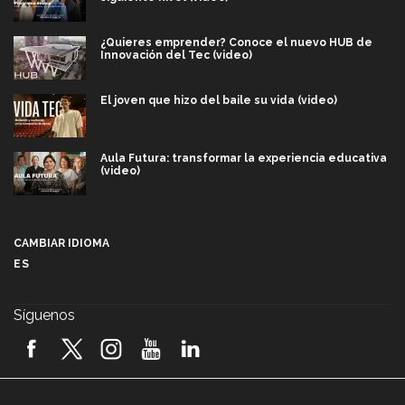
¿Quieres emprender? Conoce el nuevo HUB de
Innovación del Tec (video)
El joven que hizo del baile su vida (video)
Aula Futura: transformar la experiencia educativa
(video)
Más que un festival cultural: así es la magia de
VIBRART 2026 (video)
CAMBIAR IDIOMA
ES
Javier Guzmán: investigación con impacto social
(video)
Síguenos
¡México, en el top del mundial de robótica FIRST
2026! (video)
Vida Tec: Pasión, disciplina y básquetbol, con Gael
Adame (video)