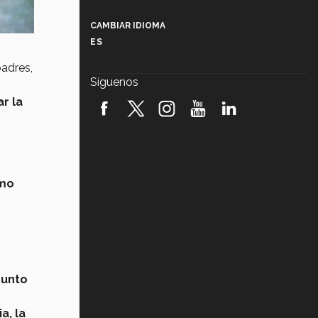
Más que un festival cultural: así es
la magia de VIBRART 2026 (video)
CAMBIAR IDIOMA
ES
Javier Guzmán: investigación con
impacto social (video)
padres,
Síguenos
¡México, en el top del mundial de
r la
robótica FIRST 2026! (video)
Vida Tec: Pasión, disciplina y
básquetbol, con Gael Adame
(video)
omo
¿Cómo es el Modelo Educativo
Tec? (video)
Vida Tec: Feminismo e Inteligencia
Artificial, Paola Ricaurte (video)
punto
a, la