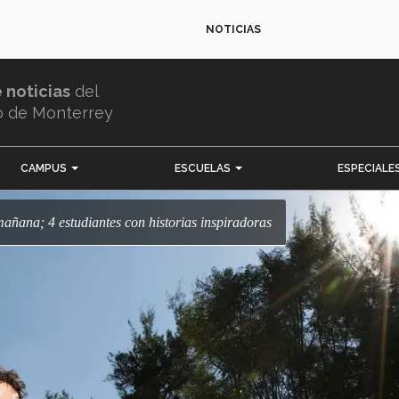
NOTICIAS
e noticias
del
o de Monterrey
CAMPUS
ESCUELAS
ESPECIALE
 mañana; 4 estudiantes con historias inspiradoras