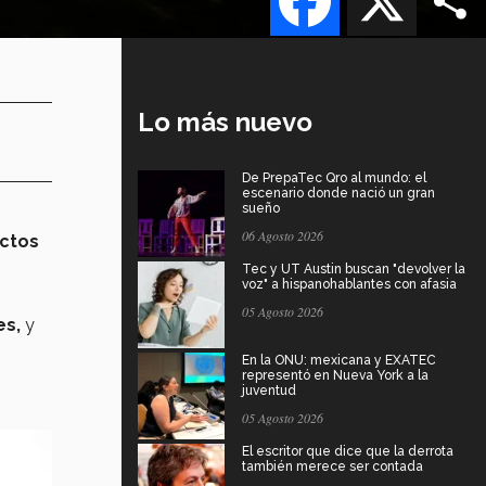
Lo más nuevo
De PrepaTec Qro al mundo: el
escenario donde nació un gran
sueño
06 Agosto 2026
ectos
Tec y UT Austin buscan "devolver la
voz" a hispanohablantes con afasia
05 Agosto 2026
es,
y
En la ONU: mexicana y EXATEC
representó en Nueva York a la
juventud
05 Agosto 2026
El escritor que dice que la derrota
también merece ser contada