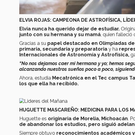
ELVIA ROJAS: CAMPEONA DE ASTROFÍSICA, LÍD
Elvia nunca ha querido dejar de estudiar.
Origin
junto con su hermana y su mamá
, quien falleci
Gracias a su
papel destacado en Olimpiadas de 
primaria, secundaria y preparatoria
y ha
repres
Internacionales de Astronomía y Astrofísica,
ga
“No nos dejamos caer mi hermana y yo; hemos seg
alcanzando nuestros sueños poco a poco, siguiend
Ahora, estudia
Mecatrónica en el Tec campus T
los que ella ha recibido.
HUGUETTE MASCAREÑO: MEDICINA PARA LOS 
Huguette es
originaria de Morelia, Michoacán
. P
de abandonar los estudios, pero siguió adelan
Siempre obtuvo
reconocimientos académicos y