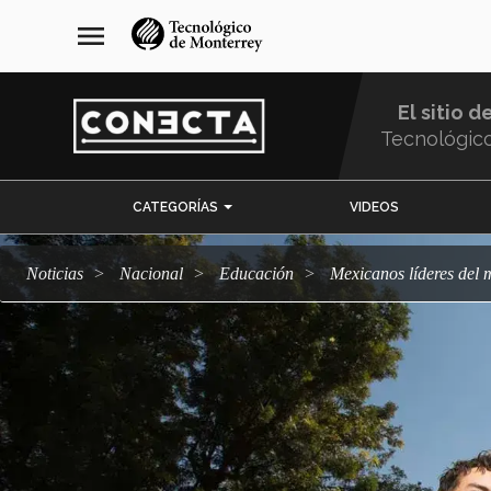
Pasar
navegación
menu
al
principal
contenido
principal
El sitio d
Tecnológic
Menu
CATEGORÍAS
VIDEOS
Comunidad
Noticias
Nacional
Educación
Mexicanos líderes del