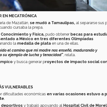
ER EN MECATRÓNICA
aria de Mazatlán,
se mudó a Tamaulipas,
al separarse sus 
ó cuando cursaba la prepa.
Conocimiento y Física,
pudo obtener
becas para estudia
entado a México en tres diferentes Olimpiadas
nando la
medalla de plata
en una de ellas.
uido el camino que mi madre nos enseñó, madurando y
o su ejemplo de lucha y tenacidad”
, relata.
ampico
y busca generar p
royectos de impacto social c
MÁS VULNERABLES
or dificultades económicas
en varias ocasiones estuvo a 
te
.
 deportivos
y trabajó apoyando al
Hospital Civil de Moreli