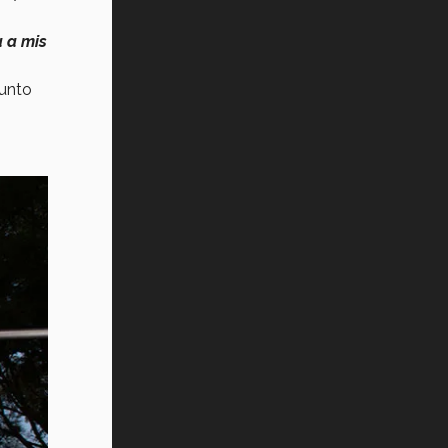
a a mis
junto