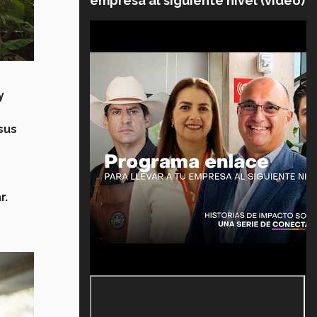
empresa al siguiente nivel (video)
y
sus
r.