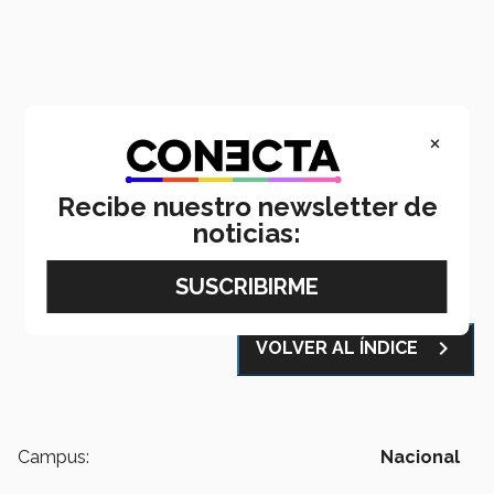
×
Recibe nuestro newsletter de
noticias:
Email
LinkedIn
WhatsApp
Facebook
X
navigate_next
VOLVER AL ÍNDICE
Campus:
Nacional