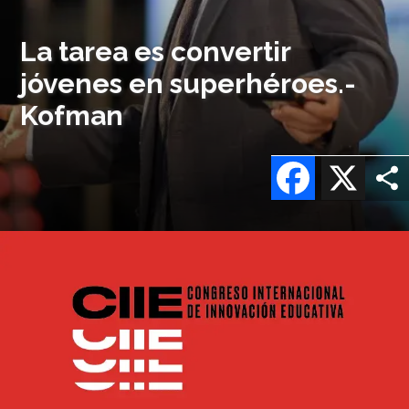
La tarea es convertir
jóvenes en superhéroes.-
Kofman
Facebook
X
Imagen
o
logo