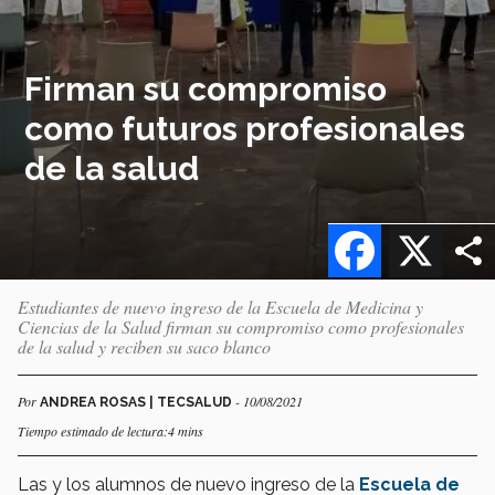
Firman su compromiso
como futuros profesionales
de la salud
Facebook
X
Estudiantes de nuevo ingreso de la Escuela de Medicina y
Ciencias de la Salud firman su compromiso como profesionales
de la salud y reciben su saco blanco
Por
- 10/08/2021
ANDREA ROSAS | TECSALUD
Tiempo estimado de lectura:4 mins
Las y los alumnos de nuevo ingreso de la
Escuela de