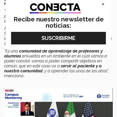
×
necesidades
.
"Ustedes son la próxima generación de excelentes
profesionales de la salud y van a hacer una gran
Recibe nuestro newsletter de
diferencia en el mundo”,
señaló.
noticias:
Asimismo, el
Dr. César Lucio
, director nacional de
Sociedades Académicas de la EMCS, presentó a las y
los alumnos las
Sociedades Académicas
con las que
cuenta la EMCS y el objetivo de pertenecer a ellas.
“Es una
comunidad de aprendizaje de profesores y
alumnos
envueltos en un ambiente en el cual vamos a
poder convivir, vamos a poder compartir objetivos en
común, que en este caso va a
servir al paciente y a
nuestra comunidad
, y a aprender los unos de los otros”,
mencionó.