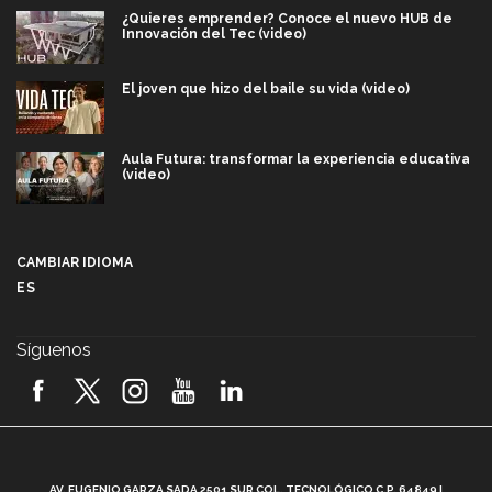
¿Quieres emprender? Conoce el nuevo HUB de
Innovación del Tec (video)
El joven que hizo del baile su vida (video)
Aula Futura: transformar la experiencia educativa
(video)
Más que un festival cultural: así es la magia de
VIBRART 2026 (video)
CAMBIAR IDIOMA
ES
Javier Guzmán: investigación con impacto social
(video)
Síguenos
¡México, en el top del mundial de robótica FIRST
2026! (video)
Vida Tec: Pasión, disciplina y básquetbol, con Gael
Adame (video)
A
AV. EUGENIO GARZA SADA 2501 SUR COL. TECNOLÓGICO C.P. 64849 |