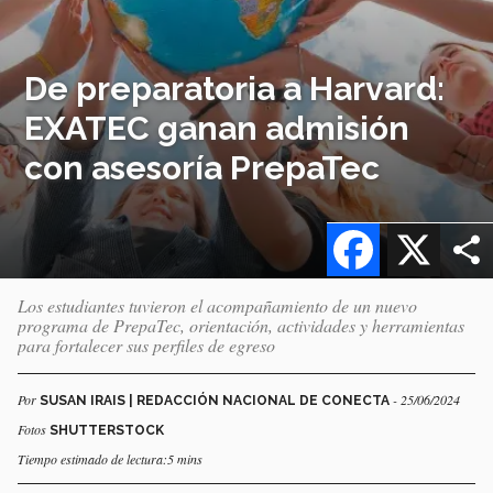
De preparatoria a Harvard:
EXATEC ganan admisión
con asesoría PrepaTec
Facebook
X
Los estudiantes tuvieron el acompañamiento de un nuevo
programa de PrepaTec, orientación, actividades y herramientas
para fortalecer sus perfiles de egreso
Por
- 25/06/2024
SUSAN IRAIS | REDACCIÓN NACIONAL DE CONECTA
Fotos
SHUTTERSTOCK
Tiempo estimado de lectura:5 mins