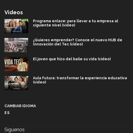
Videos
Programa enlace: para llevar a tu empresa al
siguiente nivel (video)
¿Quieres emprender? Conoce el nuevo HUB de
Innovación del Tec (video)
El joven que hizo del baile su vida (video)
Aula Futura: transformar la experiencia educativa
(video)
Más que un festival cultural: así es la magia de
VIBRART 2026 (video)
CAMBIAR IDIOMA
ES
Javier Guzmán: investigación con impacto social
(video)
Síguenos