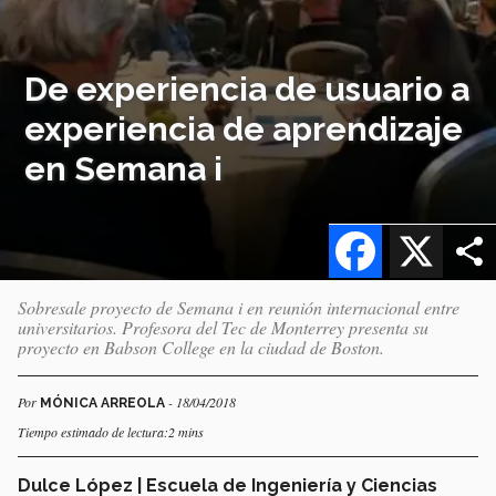
De experiencia de usuario a
experiencia de aprendizaje
en Semana i
Facebook
X
Sobresale proyecto de Semana i en reunión internacional entre
universitarios. Profesora del Tec de Monterrey presenta su
proyecto en Babson College en la ciudad de Boston.
Por
- 18/04/2018
MÓNICA ARREOLA
Tiempo estimado de lectura:2 mins
Dulce López | Escuela de Ingeniería y Ciencias