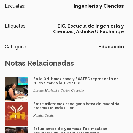
Escuelas:
Ingeniería y Ciencias
Etiquetas:
EIC,
Escuela de Ingeniería y
Ciencias,
Ashoka U Exchange
Categoría:
Educación
Notas Relacionadas
En la ONU: mexicana y EXATEC representó en
Nueva York a la juventud
Loretta Mariaud y Carlos González
Entre miles: mexicana gana beca de maestría
Erasmus Mundus LIVE
Natalia Croda
Estudiantes de 5 campus Tec impulsan
proyectos en la Sierra Tarahumara