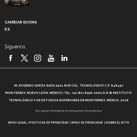
Más que un festival cultural: así es la magia de
VIBRART 2026 (video)
CAMBIAR IDIOMA
ES
Javier Guzmán: investigación con impacto social
(video)
Síguenos
¡México, en el top del mundial de robótica FIRST
2026! (video)
Vida Tec: Pasión, disciplina y básquetbol, con Gael
Adame (video)
A
AV. EUGENIO GARZA SADA 2501 SUR COL. TECNOLÓGICO C.P. 64849 |
L
¿Cómo es el Modelo Educativo Tec? (video)
MONTERREY, NUEVO LEÓN, MÉXICO | TEL. +52 (81) 8358-2000 D.R.© INSTITUTO
TECNOLÓGICO Y DE ESTUDIOS SUPERIORES DE MONTERREY, MÉXICO. 2018
Vida Tec: Feminismo e Inteligencia Artificial, Paola
*DEC-520912 PROGRAMAS EN MODALIDAD ESCOLARIZADA.
Ricaurte (video)
AVISO LEGAL
POLÍTICAS DE PRIVACIDAD
AVISO DE PRIVACIDAD
SOBRE EL SITIO