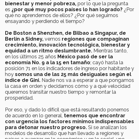
bienestar y menor pobreza,
por lo que la pregunta
es
¿por qué muy pocos países lo han logrado?
¿Por
qué no aprendemos de ellos? ¿Por qué seguimos
ensayando y perdiendo el tiempo?
De Boston a Shenzhen, de Bilbao a Singapur, de
Berlín a Sidney,
vemos
regiones que compaginan
crecimiento, innovación tecnológica, bienestar y
equidad a un ritmo deslumbrante.
Mientras tanto,
en los últimos 25 años
México pasó de ser la
economía No. 9 a la 15 en tamaño
; cayó hasta la
posición 71 en los indicadores de ingreso por habitante y
hoy
somos una de las 25 más desiguales según el
índice de Gini.
Nadie nos va a esperar a que pongamos
la casa en orden y decidamos cómo y a qué velocidad
queremos transitar nuestro tiempo y remontar la
prosperidad.
Por eso, y dado lo difícil que está resultando ponernos
de acuerdo en lo general,
tenemos que encontrar
con urgencia los factores mínimos indispensables
para detonar nuestro progreso.
Si se analizan los
modelos de desarrollo que han llevado a regiones y