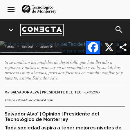
Confianza y talento,
Pasar
navegación
menu
al
principal
factores para el desarrollo.-
contenido
Salvador Alva
principal
search
expand_more
Facebook
X
Noticias
Nacional
Educación
Si se analizan los modelos de desarrollo que han llevado a
regiones y países a avanzar en lo económico y en lo social, hay
procesos muy diversos, pero dos factores en común: confianza y
talento, estima Salvador Alva
Por
- 05/05/2019
SALVADOR ALVA | PRESIDENTE DEL TEC
Tiempo estimado de lectura:4 mins
Salvador Alva* | Opinión | Presidente del
Tecnológico de Monterrey
Toda sociedad aspira a tener mejores niveles de