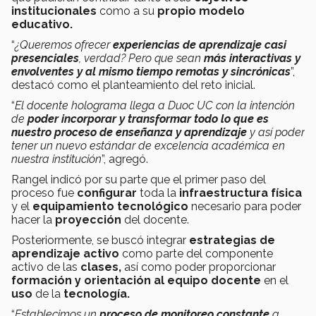
institucionales
como a su
propio modelo
educativo.
“
¿Queremos ofrecer
experiencias de aprendizaje casi
presenciales
, verdad? Pero que sean
más interactivas y
envolventes y al mismo tiempo remotas y sincrónicas
”,
destacó como el planteamiento del reto inicial.
“
El docente holograma llega a Duoc UC con la intención
de
poder incorporar y transformar todo lo que es
nuestro proceso de enseñanza y aprendizaje
y así poder
tener un nuevo estándar de excelencia académica en
nuestra institución
”, agregó.
Rangel indicó por su parte que el primer paso del
proceso fue
configurar
toda la
infraestructura física
y el
equipamiento tecnológico
necesario para poder
hacer la
proyección
del docente.
Posteriormente, se buscó integrar
estrategias de
aprendizaje activo
como parte del componente
activo de las
clases,
así como poder proporcionar
formación y orientación al equipo docente
en el
uso
de la
tecnología.
“
Establecimos un
proceso de monitoreo constante
a