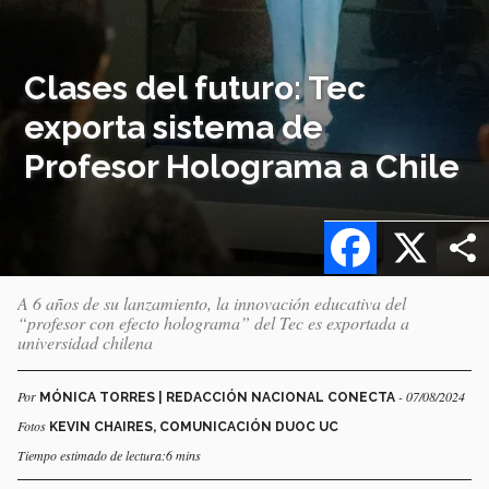
Clases del futuro: Tec
exporta sistema de
Profesor Holograma a Chile
Facebook
X
A 6 años de su lanzamiento, la innovación educativa del
“profesor con efecto holograma” del Tec es exportada a
universidad chilena
Por
- 07/08/2024
MÓNICA TORRES | REDACCIÓN NACIONAL CONECTA
Fotos
KEVIN CHAIRES, COMUNICACIÓN DUOC UC
Tiempo estimado de lectura:6 mins