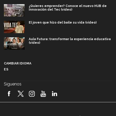
¿Quieres emprender? Conoce el nuevo HUB de
Innovación del Tec (video)
El joven que hizo del baile su vida (video)
Aula Futura: transformar la experiencia educativa
(video)
Más que un festival cultural: así es la magia de
VIBRART 2026 (video)
CAMBIAR IDIOMA
ES
Javier Guzmán: investigación con impacto social
(video)
Síguenos
¡México, en el top del mundial de robótica FIRST
2026! (video)
Vida Tec: Pasión, disciplina y básquetbol, con Gael
Adame (video)
A