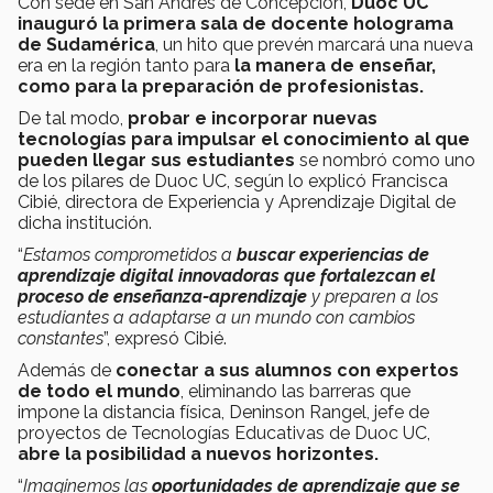
Con sede en San Andrés de Concepción,
Duoc UC
inauguró la primera sala de docente holograma
de Sudamérica
, un hito que prevén marcará una nueva
era en la región tanto para
la manera de enseñar,
como para la preparación de profesionistas.
De tal modo,
probar e incorporar nuevas
tecnologías para impulsar el conocimiento al que
pueden llegar sus estudiantes
se nombró como uno
de los pilares de Duoc UC, según lo explicó Francisca
Cibié, directora de Experiencia y Aprendizaje Digital de
dicha institución.
“
Estamos comprometidos a
b
uscar
experiencias de
aprendizaje digital innovadoras que fortalezcan el
proceso de enseñanza-aprendizaje
y preparen a los
estudiantes a adaptarse a un mundo con cambios
constantes
”, expresó Cibié.
Además de
conectar a sus alumnos con expertos
de todo el mundo
, eliminando las barreras que
impone la distancia física, Deninson Rangel, jefe de
proyectos de Tecnologías Educativas de Duoc UC,
abre la posibilidad a nuevos horizontes.
“
Imaginemos las
oportunidades de aprendizaje que se