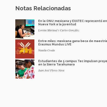
Notas Relacionadas
En la ONU: mexicana y EXATEC representó en
Nueva York a la juventud
Loretta Mariaud y Carlos González
Entre miles: mexicana gana beca de maestrí
Erasmus Mundus LIVE
Natalia Croda
Estudiantes de 5 campus Tec impulsan proy
en la Sierra Tarahumara
Juan José Flores Nava