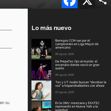
Lo más nuevo
Borregos CCM van por el
campeonato en Liga Mayor de
americano
06 Agosto 2026
De PrepaTec Qro al mundo: el
escenario donde nació un gran
sueño
06 Agosto 2026
Tec y UT Austin buscan "devolver la
voz" a hispanohablantes con afasia
05 Agosto 2026
 en su
En la ONU: mexicana y EXATEC
representó en Nueva York a la
juventud