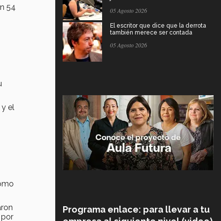
on 54
05 Agosto 2026
El escritor que dice que la derrota
también merece ser contada
05 Agosto 2026
u
y el
cómo
aron
Programa enlace: para llevar a tu
 por