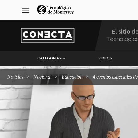
Pasar
navegación
menu
al
principal
contenido
principal
El sitio d
Tecnológic
Menu
CATEGORÍAS
VIDEOS
Comunidad
Noticias
Nacional
Educación
4 eventos especiales 