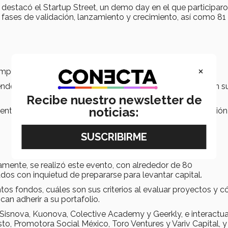
 destacó el Startup Street, un demo day en el que participar
n fases de validación, lanzamiento y crecimiento, así como 81
×
campus Chihuahua.
ndedores en diferentes etapas de desarrollo compartieron s
Recibe nuestro newsletter de
noticias:
stentes a emprender integrando el componente de innovación 
amente, se realizó este evento, con alrededor de 80
os con inquietud de prepararse para levantar capital.
tos fondos, cuáles son sus criterios al evaluar proyectos y 
an adherir a su portafolio.
 Sisnova, Kuonova, Colective Academy y Geerkly, e interactu
to, Promotora Social México, Toro Ventures y Variv Capital, y