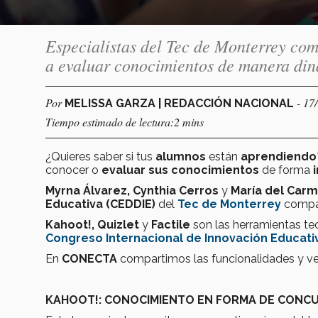
Especialistas del Tec de Monterrey com
a evaluar conocimientos de manera di
Por
- 17
MELISSA GARZA | REDACCIÓN NACIONAL
Tiempo estimado de lectura:2 mins
¿Quieres saber si tus
alumnos
están
aprendiendo
conocer o
evaluar sus conocimientos
de forma
Myrna Álvarez, Cynthia Cerros
y
María del Carm
Educativa (CEDDIE)
del
Tec de Monterrey
compa
Kahoot!,
Quizlet
y
Factile
son las herramientas te
Congreso Internacional de Innovación Educativa
En
CONECTA
compartimos las funcionalidades y ven
KAHOOT!: CONOCIMIENTO EN FORMA DE CONC