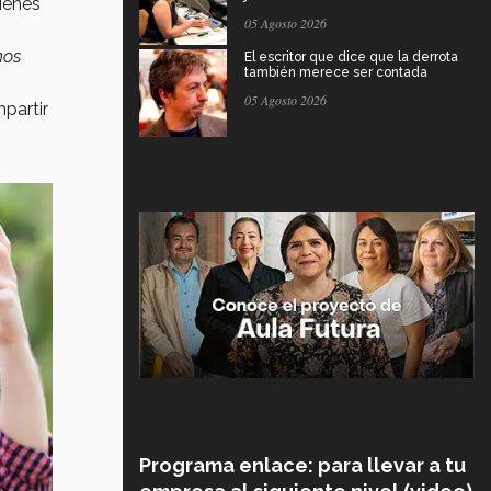
ienes
05 Agosto 2026
nos
El escritor que dice que la derrota
también merece ser contada
05 Agosto 2026
mpartir
Programa enlace: para llevar a tu