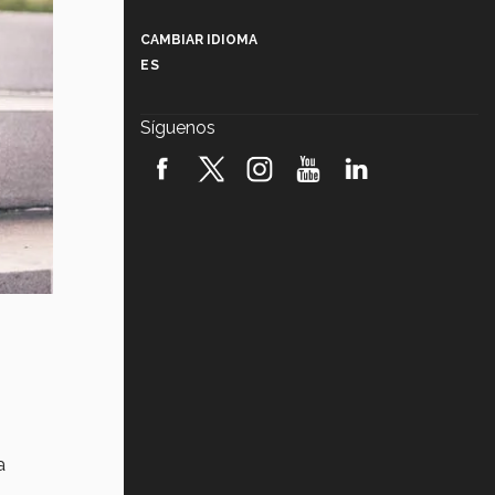
Más que un festival cultural: así es
la magia de VIBRART 2026 (video)
CAMBIAR IDIOMA
ES
Javier Guzmán: investigación con
impacto social (video)
Síguenos
¡México, en el top del mundial de
robótica FIRST 2026! (video)
Vida Tec: Pasión, disciplina y
básquetbol, con Gael Adame
(video)
¿Cómo es el Modelo Educativo
Tec? (video)
Vida Tec: Feminismo e Inteligencia
Artificial, Paola Ricaurte (video)
a