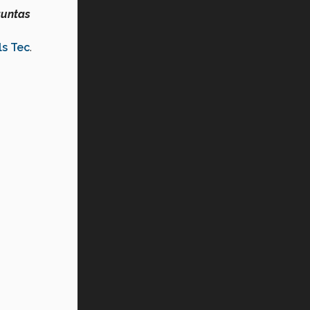
guntas
s Tec
.