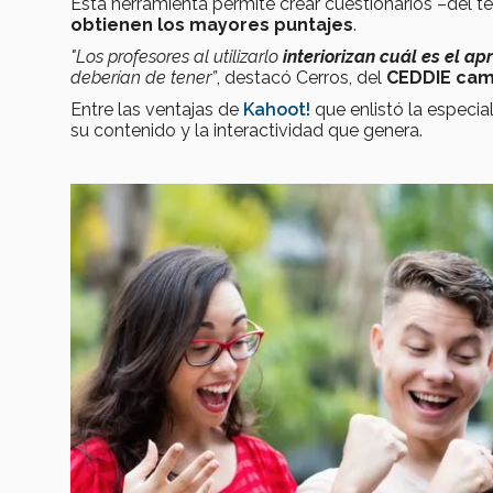
Esta herramienta permite crear cuestionarios –del 
obtienen los mayores puntajes
.
"Los profesores al utilizarlo
interiorizan cuál es el a
deberían de tener”
, destacó Cerros, del
CEDDIE cam
Entre las ventajas de
Kahoot!
que enlistó la especial
su contenido y la interactividad que genera.