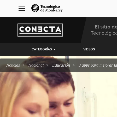
Pasar
navegación
menu
al
principal
contenido
principal
El sitio d
Tecnológic
Menu
CATEGORÍAS
VIDEOS
Comunidad
Noticias
Nacional
Educación
3 apps para mejorar la