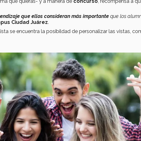
tema que quieras- y a manera de
concurso
, recompensa a qu
prendizaje que ellos consideran más importante
que los alum
pus Ciudad Juárez
.
ista se encuentra la posibildad de personalizar las vistas, co