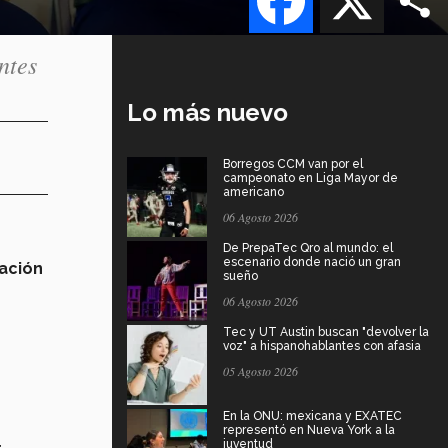
ntes
Lo más nuevo
Borregos CCM van por el
campeonato en Liga Mayor de
americano
06 Agosto 2026
De PrepaTec Qro al mundo: el
escenario donde nació un gran
ación
sueño
06 Agosto 2026
Tec y UT Austin buscan "devolver la
voz" a hispanohablantes con afasia
05 Agosto 2026
En la ONU: mexicana y EXATEC
representó en Nueva York a la
juventud