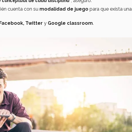
e conceptual de cada disciplina
”
, aseguró.
ién cuenta con su
modalidad de juego
para que exista una
Facebook, Twitter
y
Google classroom
.