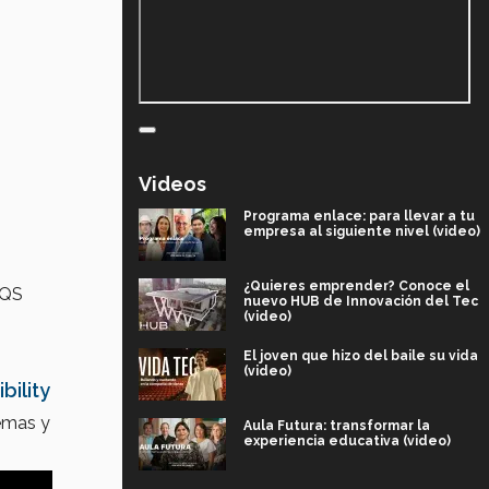
Videos
Programa enlace: para llevar a tu
empresa al siguiente nivel (video)
¿Quieres emprender? Conoce el
 QS
nuevo HUB de Innovación del Tec
(video)
El joven que hizo del baile su vida
(video)
bility
lemas y
Aula Futura: transformar la
experiencia educativa (video)