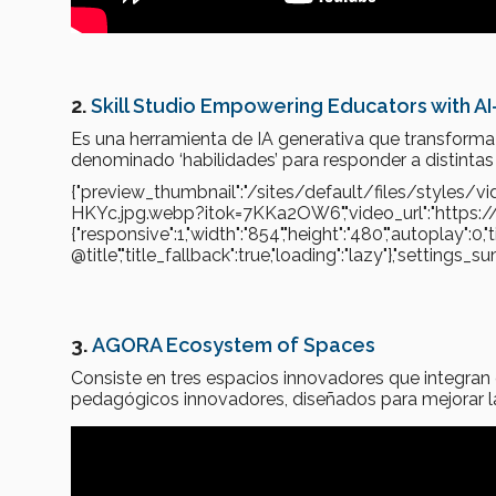
2.
Skill Studio Empowering Educators with 
Es una herramienta de IA generativa que transforma
denominado ‘habilidades’ para responder a distinta
{"preview_thumbnail":"/sites/default/files/style
HKYc.jpg.webp?itok=7KKa2OW6","video_url":"https:
{"responsive":1,"width":"854","height":"480","autoplay":0,
@title","title_fallback":true,"loading":"lazy"},"settin
3.
AGORA Ecosystem of Spaces
Consiste en tres espacios innovadores que integra
pedagógicos innovadores, diseñados para mejorar la 