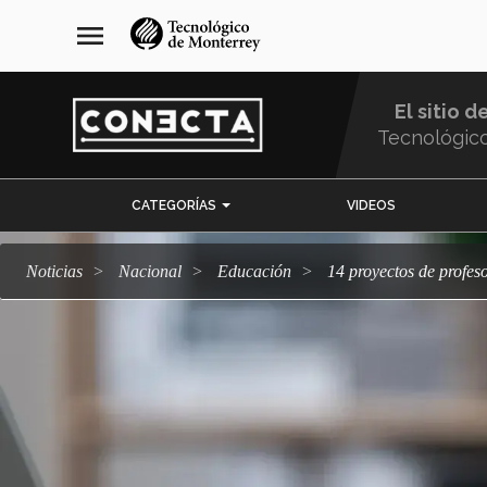
Pasar
navegación
menu
al
principal
contenido
principal
El sitio d
Tecnológic
Menu
CATEGORÍAS
VIDEOS
Comunidad
Noticias
Nacional
Educación
14 proyectos de profes