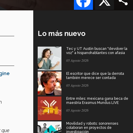
Lo más nuevo
Tec y UT Austin buscan "devolver la
voz" a hispanohablantes con afasia
05 Agosto 2026
gine
El escritor que dice que la derrota
también merece ser contada
05 Agosto 2026
Entre miles: mexicana gana beca de
n
maestría Erasmus Mundus LIVE
05 Agosto 2026
Movilidad y robots: sonorenses
colaboran en proyectos de
r que
investigación