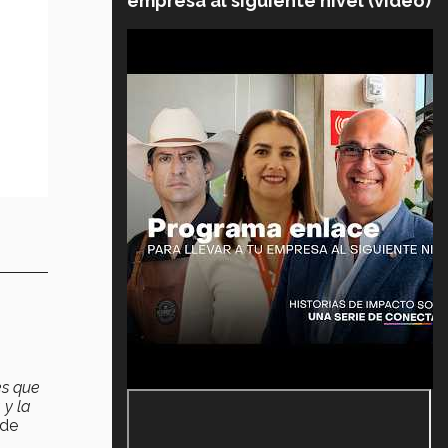
empresa al siguiente nivel (video)
es que
 y la
 de