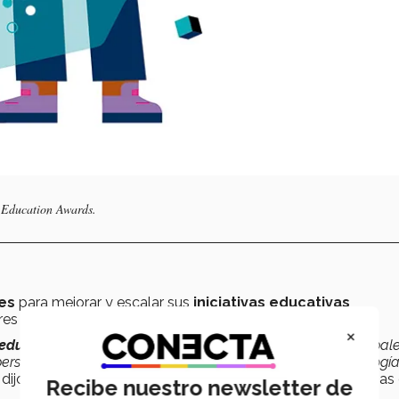
 Education Awards.
res
para mejorar y escalar sus
iniciativas educativas
res de categoría.
×
 educativas
están aportando algo nuevo a los desafíos global
rsonalización del aprendizaje, el uso efectivo de la tecnología
,
dijo Patricia Aldape, directora de Innovación de Experiencias
Recibe nuestro newsletter de