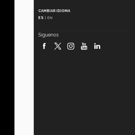
Más que un festival cultural: así es
la magia de VIBRART 2026 (video)
CAMBIAR IDIOMA
ES
|
EN
Javier Guzmán: investigación con
impacto social (video)
Síguenos
¡México, en el top del mundial de
robótica FIRST 2026! (video)
Vida Tec: Pasión, disciplina y
básquetbol, con Gael Adame
(video)
¿Cómo es el Modelo Educativo
Tec? (video)
Vida Tec: Feminismo e Inteligencia
Artificial, Paola Ricaurte (video)