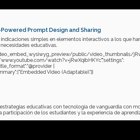
AI-Powered Prompt Design and Sharing
 indicaciones simples en elementos interactivos a los que ha
s necesidades educativas.
s/video_embed_wysiwyg_preview/public/video_thumbnails/jR
//www.youtube.com/watch?v=jRwXqibHKYc","settings":
"title_format":"@provider |
gs_summary":["Embedded Video (Adaptable)."]}
n estrategias educativas con tecnología de vanguardia con m
participación de los estudiantes y la experiencia de aprendiz