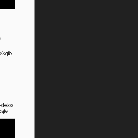
n
wXqib
odelos
aje.