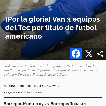
¡Por la gloria! Van 3 equipos
del Tec por título de futbol
americano
Facebook
X
Al llegar a su fin la temporada regular 2019 del Conadeip, las
semifinales quedaron definidas: Borregos Monterrey-Borregos
Toluca y Borregos Puebla-Aztecas UDLA
Por
- 13/11/2019
JOSÉ LONGINO TORRES
Tiempo estimado de lectura:3 mins
Borregos Monterrey vs. Borregos Toluca
y