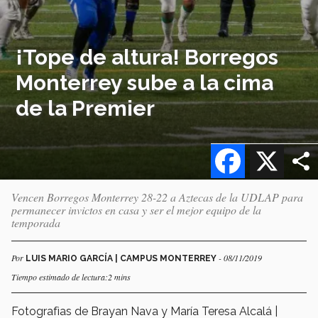
¡Tope de altura! Borregos
Monterrey sube a la cima
de la Premier
Facebook
X
Vencen Borregos Monterrey 28-22 a Aztecas de la UDLAP para
permanecer invictos en casa y ser el mejor equipo de la
temporada
Por
- 08/11/2019
LUIS MARIO GARCÍA | CAMPUS MONTERREY
Tiempo estimado de lectura:2 mins
Fotografìas de Brayan Nava y María Teresa Alcalá |