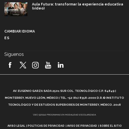
Aula Futura: transformar la experiencia educativa
(video)
Más que un festival cultural: así es la magia de
VIBRART 2026 (video)
CAMBIAR IDIOMA
ES
Javier Guzmán: investigación con impacto social
(video)
Síguenos
¡México, en el top del mundial de robótica FIRST
2026! (video)
Vida Tec: Pasión, disciplina y básquetbol, con Gael
Adame (video)
A
AV. EUGENIO GARZA SADA 2501 SUR COL. TECNOLÓGICO C.P. 64849 |
L
¿Cómo es el Modelo Educativo Tec? (video)
MONTERREY, NUEVO LEÓN, MÉXICO | TEL. +52 (81) 8358-2000 D.R.© INSTITUTO
TECNOLÓGICO Y DE ESTUDIOS SUPERIORES DE MONTERREY, MÉXICO. 2018
Vida Tec: Feminismo e Inteligencia Artificial, Paola
*DEC-520912 PROGRAMAS EN MODALIDAD ESCOLARIZADA.
Ricaurte (video)
AVISO LEGAL
POLÍTICAS DE PRIVACIDAD
AVISO DE PRIVACIDAD
SOBRE EL SITIO