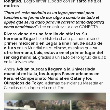
longitud.
Logró entrar al podio con un
salto de 2.01
metros
"Para mí, esta medalla es un logro personal pero
tambien una forma de dar algo a cambio de todo el
apoyo que se ha dado para mi carrera tanto deportiva
como académica"
dice en entrevista con CONECTA.
Rivera viene de una familia de atletas. Su
hermano Edgar
hizo historia el año pasado al ser el
p
rimer mexicano en llegar a una final de salto de
altura
en un Mundial de Atletismo, mientras que
su
otro hermano, Luis, estuvo en el primer lugar del
ranking mundial,
gracias a un salto de longitud de 8.42
en la Universiada.
Ahora,
Adrián buscará llegara a la Universiada
mundial en Italia, los Juegos Panamericanos en
Perú, el Campeonato Mundial en Qatar y los
Olímpicos de Toky
o, además de iniciar su Maestría en
Ciencias de la Ingeniería en el Tec.