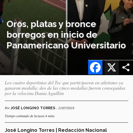
Oros, platas y bronce
borregos en inicio de
Panamericano Universitario
Facebook
X
Los cuatro deportistas del Tec que participaron en atletismo ya
ganaron medalla; dos de las cinco medallas fueron conseguidas
por la velocista Dania Aguillón
Por
- 21/07/2018
JOSÉ LONGINO TORRES
Tiempo estimado de lectura:4 mins
José Longino Torres | Redacción Nacional