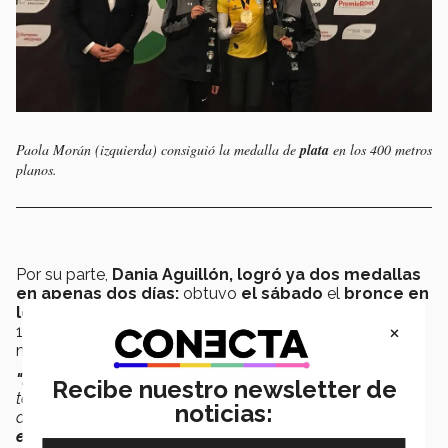
Paola Morán (izquierda) consiguió la medalla de
plata
en los 400 metros
planos.
Por su parte,
Dania Aguillón, logró ya dos medallas
en apenas dos días:
obtuvo
el sábado
el
bronce en
los 100 metros planos femenil,
con un tiempo de
×
11.63 segundos, y
el domingo, el oro en
el equipo
mexicano que corrió los
4x100 femenil.
"Me siento muy agradecida, muy bendecida,
porque mi
Recibe nuestro newsletter de
temporada no había sido muy buena. Sin embargo, seguí
noticias:
adelante y
ahorita se está viendo el resultado de mi
esfuerzo",
contó
Aguillón a CONECTA,
tras ganar su