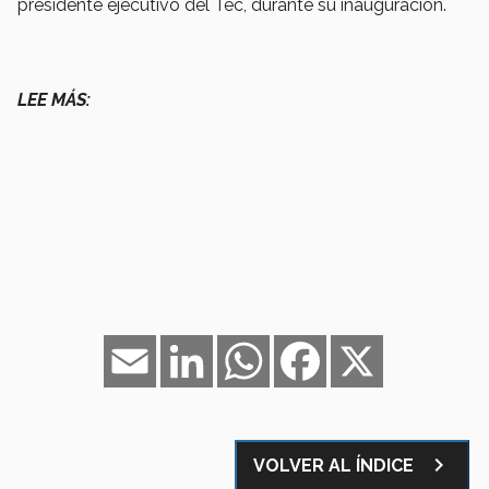
presidente ejecutivo del Tec, durante su inauguración.
LEE MÁS:
Email
LinkedIn
WhatsApp
Facebook
X
navigate_next
VOLVER AL ÍNDICE