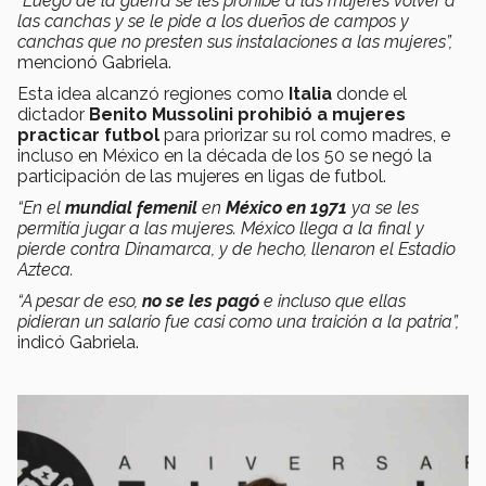
“Luego de la guerra se les prohíbe a las mujeres volver a
las canchas y se le pide a los dueños de campos y
canchas que no presten sus instalaciones a las mujeres”,
mencionó Gabriela.
Esta idea alcanzó regiones como
Italia
donde el
dictador
Benito Mussolini
prohibió a mujeres
practicar futbol
para priorizar su rol como madres, e
incluso en México en la década de los 50 se negó la
participación de las mujeres en ligas de futbol.
“En el
mundial femenil
en
México en 1971
ya se les
permitía jugar a las mujeres. México llega a la final y
pierde contra Dinamarca, y de hecho, llenaron el Estadio
Azteca.
“A pesar de eso,
no se les pagó
e incluso que ellas
pidieran un salario fue casi como una traición a la patria”,
indicó Gabriela.