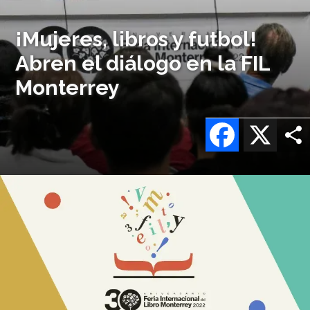
¡Mujeres, libros y futbol!
Abren el diálogo en la FIL
Monterrey
Facebook
X
Imagen
o
logo