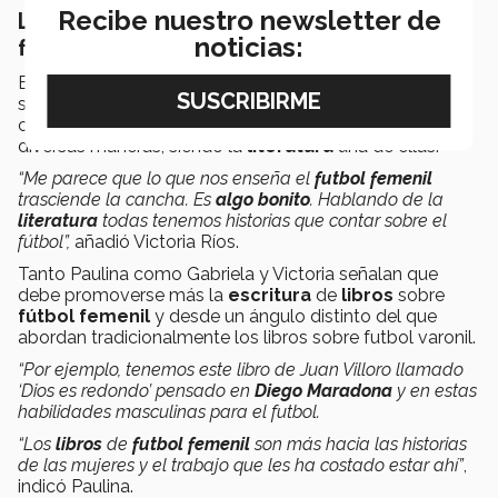
Recibe nuestro newsletter de
La importancia de la literatura del futbol
noticias:
femenil.
Estas
historias
de las
mujeres
enfrentándose al
sistema, conquistando el balón y abriendo lugares en la
cancha también ha sido representado en la cultura de
diversas maneras, siendo la
literatura
una de ellas.
“Me parece que lo que nos enseña el
futbol femenil
trasciende la cancha. Es
algo bonito
.
Hablando de la
literatura
todas tenemos historias que contar sobre el
fútbol”,
añadió Victoria Ríos.
Tanto Paulina como Gabriela y Victoria señalan que
debe promoverse más la
escritura
de
libros
sobre
fútbol femenil
y desde un ángulo distinto del que
abordan tradicionalmente los libros sobre futbol varonil.
“Por ejemplo, tenemos este libro de Juan Villoro llamado
‘Dios es redondo’ pensado en
Diego Maradona
y en estas
habilidades masculinas para el futbol.
“Los
libros
de
futbol femenil
son más hacia las historias
de las mujeres y el trabajo que les ha costado estar ahí”
,
indicó Paulina.