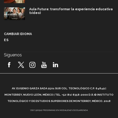
Aula Futura: transformar la experiencia educativa
(video)
Más que un festival cultural: así es la magia de
VIBRART 2026 (video)
CAMBIAR IDIOMA
ES
Javier Guzmán: investigación con impacto social
(video)
Síguenos
¡México, en el top del mundial de robótica FIRST
2026! (video)
Vida Tec: Pasión, disciplina y básquetbol, con Gael
Adame (video)
A
AV. EUGENIO GARZA SADA 2501 SUR COL. TECNOLÓGICO C.P. 64849 |
L
¿Cómo es el Modelo Educativo Tec? (video)
MONTERREY, NUEVO LEÓN, MÉXICO | TEL. +52 (81) 8358-2000 D.R.© INSTITUTO
TECNOLÓGICO Y DE ESTUDIOS SUPERIORES DE MONTERREY, MÉXICO. 2018
Vida Tec: Feminismo e Inteligencia Artificial, Paola
*DEC-520912 PROGRAMAS EN MODALIDAD ESCOLARIZADA.
Ricaurte (video)