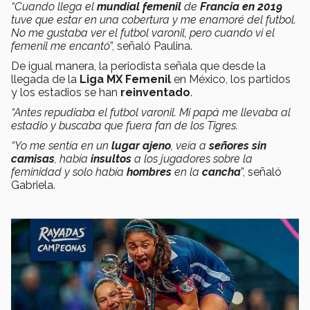
“Cuando llega el
mundial femenil
de
Francia en 2019
tuve que estar en una cobertura y me enamoré del futbol.
No me gustaba ver el futbol varonil, pero cuando vi el
femenil me encantó
”, señaló Paulina.
De igual manera, la periodista señala que desde la
llegada de la
Liga MX Femenil
en México, los partidos
y los estadios se han
reinventado
.
“Antes repudiaba el futbol varonil. Mi papá me llevaba al
estadio y buscaba que fuera fan de los Tigres.
“Yo me sentía en un
lugar ajeno
, veía a
señores sin
camisas
, había
insultos
a los jugadores sobre la
feminidad y solo había
hombres
en la
cancha
”, señaló
Gabriela.