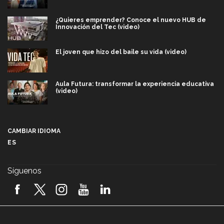
¿Quieres emprender? Conoce el nuevo HUB de
Innovación del Tec (video)
El joven que hizo del baile su vida (video)
Aula Futura: transformar la experiencia educativa
(video)
Más que un festival cultural: así es la magia de
VIBRART 2026 (video)
CAMBIAR IDIOMA
ES
Javier Guzmán: investigación con impacto social
(video)
Síguenos
¡México, en el top del mundial de robótica FIRST
2026! (video)
Vida Tec: Pasión, disciplina y básquetbol, con Gael
Adame (video)