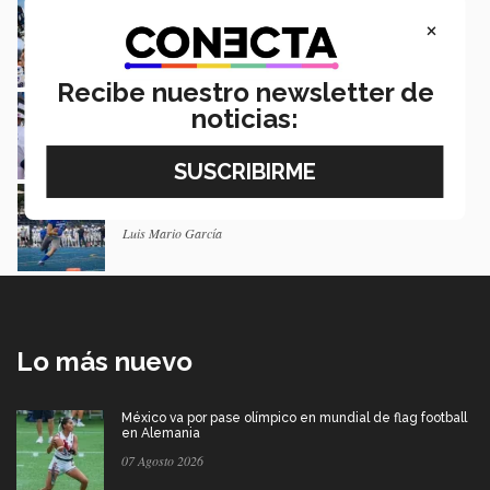
Borregos Toluca ¡bicampeones del futbol
×
americano colegial CONADEIP!
Sergio Díaz y Karla Fierro
Recibe nuestro newsletter de
Así fue cómo los Borregos Toluca se
noticias:
coronaron bicampeones (crónica)
Redacción CONECTA
Confía Borregos Toluca en ganar
bicampeonato en Monterrey
Luis Mario García
Lo más nuevo
México va por pase olímpico en mundial de flag football
en Alemania
07 Agosto 2026