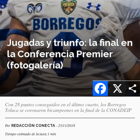
Jugadas y triunfo: la final en
la Conferencia Premier
(fotogalería)
Facebook
X
Con 28 puntos conseguidos en el último cuarto, los Borregos
Toluca se coronaron bicampeones en la final de la CONADEIP
Por
- 25/11/2018
REDACCIÓN CONECTA
Tiempo estimado de lectura:1 min