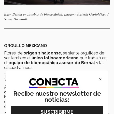
Egan Bernal en pruebas de biomecánica. Imagen: cortesía GebioMized /
Saron Duchardt
ORGULLO MEXICANO
Flores, de
origen sinaloense
, se siente orgulloso de
ser también el
único latinoamericano
que trabajó en
el
equipo de biomecánica asesor de Bernal
y la
escuadra Ineos.
“Siempre que voy para allá (Europa) es lo que me dicen:
×
‘Qué raro es ver un mexicano aquí'.
asegura
.
Ahora, además de colaborar con
GebioMized y viajar
constantemente a Europa
, donde lo acaban de
Recibe nuestro newsletter de
invitar a la
Vuelta de España
, desde su espacio en
noticias:
el
hospital de TecSalud
difunde esta ciencia a otros
deportistas interesados.
A partir de enero lo invitaron del Tec a traer sus servicios