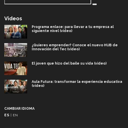
Videos
Programa enlace: para llevar a tu empresa al
siguiente nivel (video)
¿Quieres emprender? Conoce el nuevo HUB de
Innovación del Tec (video)
El joven que hizo del baile su vida (video)
Aula Futura: transformar la experiencia educativa
(video)
Más que un festival cultural: así es la magia de
VIBRART 2026 (video)
CAMBIAR IDIOMA
ES
|
EN
Javier Guzmán: investigación con impacto social
(video)