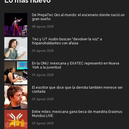
Lo más nuevo
De PrepaTec Qro al mundo: el escenario donde nació un
gran sueño
06 Agosto 2026
Tec y UT Austin buscan "devolver la voz" a
hispanohablantes con afasia
05 Agosto 2026
En la ONU: mexicana y EXATEC representó en Nueva
York a la juventud
05 Agosto 2026
El escritor que dice que la derrota también merece ser
contada
05 Agosto 2026
Entre miles: mexicana gana beca de maestría Erasmus
Mundus LIVE
05 Agosto 2026