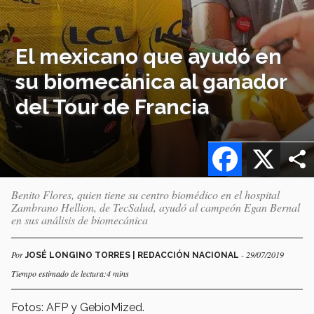
El mexicano que ayudó en
su biomecánica al ganador
del Tour de Francia
Facebook
X
Benito Flores, quien tiene su centro biomédico en el hospital
Zambrano Hellion, de TecSalud, ayudó al campeón Egan Bernal
en sus análisis de biomecánica
Por
- 29/07/2019
JOSÉ LONGINO TORRES | REDACCIÓN NACIONAL
Tiempo estimado de lectura:4 mins
Fotos: AFP y GebioMized.