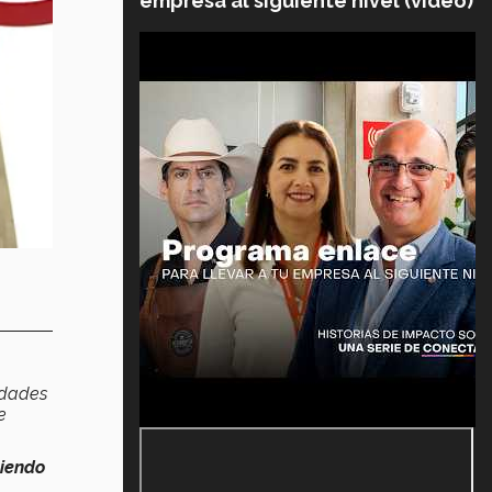
empresa al siguiente nivel (video)
idades
e
ciendo