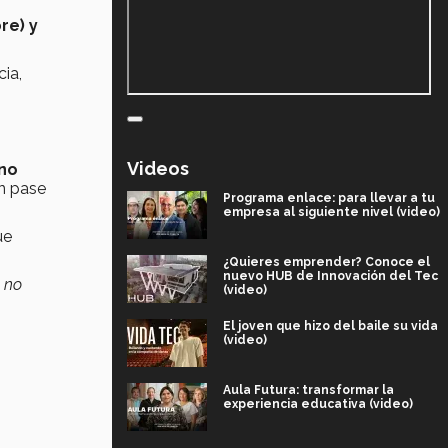
re) y
ia,
Videos
 no
un pase
Programa enlace: para llevar a tu
empresa al siguiente nivel (video)
ue
¿Quieres emprender? Conoce el
nuevo HUB de Innovación del Tec
e no
(video)
El joven que hizo del baile su vida
(video)
Aula Futura: transformar la
experiencia educativa (video)