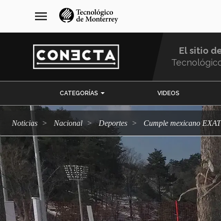
Pasar
navegación
menu
al
principal
contenido
principal
El sitio d
Tecnológic
Menu
CATEGORÍAS
VIDEOS
Comunidad
Noticias
Nacional
deportes
Cumple mexicano EXATE