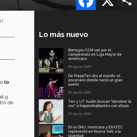
to
Lo más nuevo
Borregos CCM van por el
campeonato en Liga Mayor de
americano
06 Agosto 2026
De PrepaTec Qro al mundo: el
escenario donde nació un gran
do
lo
sueño
06 Agosto 2026
el 9
Tec y UT Austin buscan "devolver la
tro de
voz" a hispanohablantes con afasia
05 Agosto 2026
En la ONU: mexicana y EXATEC
representó en Nueva York a la
juventud