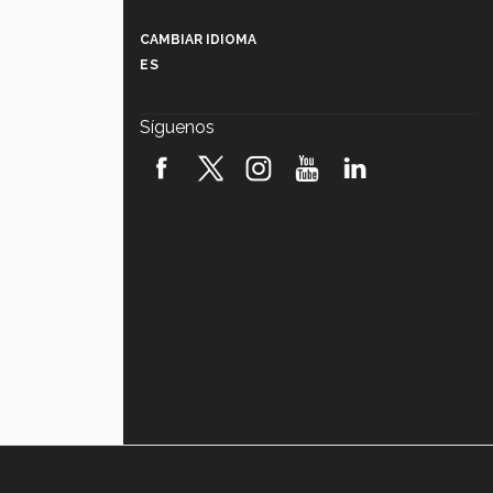
Más que un festival cultural: así es
la magia de VIBRART 2026 (video)
CAMBIAR IDIOMA
ES
Javier Guzmán: investigación con
impacto social (video)
Síguenos
¡México, en el top del mundial de
robótica FIRST 2026! (video)
Vida Tec: Pasión, disciplina y
básquetbol, con Gael Adame
(video)
¿Cómo es el Modelo Educativo
Tec? (video)
Vida Tec: Feminismo e Inteligencia
Artificial, Paola Ricaurte (video)