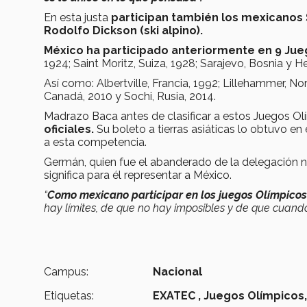
En esta justa
participan también los mexicanos Sa
Rodolfo Dickson (ski alpino).
México ha participado anteriormente en 9 Jueg
1924; Saint Moritz, Suiza, 1928; Sarajevo, Bosnia y 
Así como: Albertville, Francia, 1992; Lillehammer, N
Canadá, 2010 y Sochi, Rusia, 2014.
Madrazo Baca antes de clasificar a estos Juegos Ol
oficiales.
Su boleto a tierras asiáticas lo obtuvo en
a esta competencia.
Germán, quien fue el abanderado de la delegación na
significa para él representar a México.
“
Como mexicano participar en los juegos Olímpicos 
hay límites, de que no hay imposibles y de que cuando
Campus:
Nacional
Etiquetas:
EXATEC ,
Juegos Olímpicos