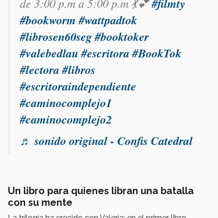
de 3:00 p.m a 5:00 p.m 💃💕
#filmty
#bookworm
#wattpadtok
#librosen60seg
#booktoker
#valebedlau
#escritora
#BookTok
#lectora
#libros
#escritoraindependiente
#caminocomplejo1
#caminocomplejo2
♬ sonido original - Confis Catedral
Un libro para quienes libran una batalla
con su mente
La trilogía ha crecido con Valeria: en el primer libro