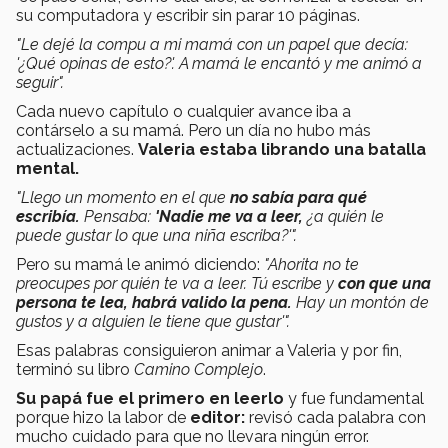
su computadora y escribir sin parar 10 páginas.
"Le dejé la compu a mi mamá con un papel que decía:
'¿Qué opinas de esto?'. A mamá le encantó y me animó a
seguir".
Cada nuevo capítulo o cualquier avance iba a
contárselo a su mamá. Pero un día no hubo más
actualizaciones.
Valeria estaba librando una batalla
mental.
"Llego un momento en el que
no sabía para qué
escribía.
Pensaba:
'Nadie me va a leer,
¿a quién le
puede gustar lo que una niña escriba?'".
Pero su mamá le animó diciendo:
"Ahorita no te
preocupes por quién te va a leer. Tú escribe y
con que una
persona te lea, habrá valido la pena.
Hay un montón de
gustos y a alguien le tiene que gustar'".
Esas palabras consiguieron animar a Valeria y por fin,
terminó su libro
Camino Complejo
.
Su papá fue el primero en leerlo
y fue fundamental
porque hizo la labor de
editor:
revisó cada palabra con
mucho cuidado para que no llevara ningún error.