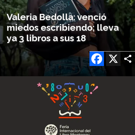
Valeria Bedolla: venció
miedos escribiendo; lleva
ya 3 libros a sus 18
Facebook
X
Imagen
o
logo