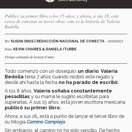
Publicó su primer libro a los 15 años, y ahora, a sus 18, está
cerca de estrenar su tercer obra: esta es la historia de Valeria
Bedolla
Por
- 18/10/2023
SUSAN IRAIS | REDACCIÓN NACIONAL DE CONECTA
Fotos
KEVIN CHAIRES & DANIELA ITURBE
Tiempo estimado de lectura:8 mins
Todo comenzó con un obsequio:
un diario
.
Valeria
Bedolla
tenía 7 años cuando recibió este regalo y
desde ahí hasta la fecha
no ha parado de escribir.
A los 8 años,
Valeria soñaba constantemente
pesadillas
y su mamá le sugirió escribirlas para
superarlas. A sus 15 años, esta
joven escritora mexicana
publicó su primer libro.
Ahora, a sus 18
,
está a punto de lanzar el tercer libro de
su trilogía
Camino Complejo.
Sin embargo, el camino no ha sido sencillo. De hecho,