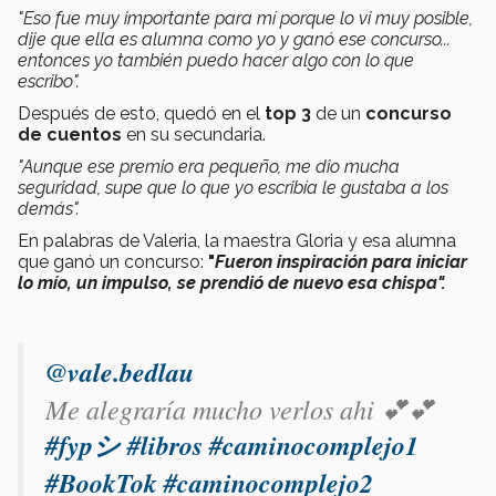
"Eso fue muy importante para mí porque lo vi muy posible,
dije que ella es alumna como yo y ganó ese concurso...
entonces yo también puedo hacer algo con lo que
escribo".
Después de esto, quedó en el
top 3
de un
concurso
de cuentos
en su secundaria.
"Aunque ese premio era pequeño, me dio mucha
seguridad, supe que lo que yo escribía le gustaba a los
demás".
En palabras de Valeria, la maestra Gloria y esa alumna
que ganó un concurso:
"
Fueron inspiración para iniciar
lo mío, un impulso, se prendió de nuevo esa chispa".
@vale.bedlau
Me alegraría mucho verlos ahi 💕💕
#fypシ
#libros
#caminocomplejo1
#BookTok
#caminocomplejo2