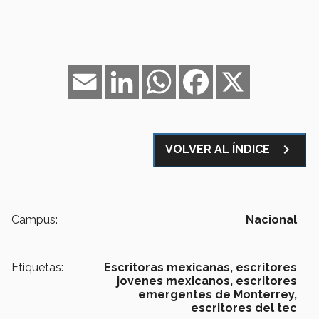
Email
LinkedIn
WhatsApp
Facebook
X
navigate_next
VOLVER AL ÍNDICE
Campus:
Nacional
Etiquetas:
Escritoras mexicanas,
escritores
jovenes mexicanos,
escritores
emergentes de Monterrey,
escritores del tec