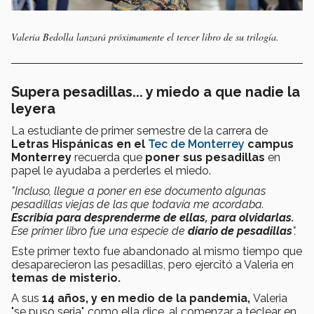
Valeria Bedolla lanzará próximamente el tercer libro de su trilogía.
Supera pesadillas... y miedo a que nadie la
leyera
La estudiante de primer semestre de la carrera de
Letras Hispánicas en el
Tec de Monterrey
campus
Monterrey
recuerda que
poner sus pesadillas
en
papel le ayudaba a perderles el miedo.
"Incluso, llegue a poner en ese documento algunas
pesadillas viejas de las que todavía me acordaba.
Escribía para desprenderme de ellas, para olvidarlas.
Ese primer libro fue una especie de
diario de pesadillas
".
Este primer texto fue abandonado al mismo tiempo que
desaparecieron las pesadillas, pero ejercitó a Valeria en
temas de misterio.
A sus
14 años, y en medio de la pandemia,
Valeria
"se puso seria", como ella dice, al comenzar a teclear en