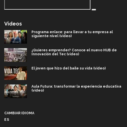
Videos
Programa enlace: para llevar a tu empresa al
siguiente nivel (video)
¿Quieres emprender? Conoce el nuevo HUB de
Innovación del Tec (video)
El joven que hizo del baile su vida (video)
Aula Futura: transformar la experiencia educativa
(video)
Más que un festival cultural: así es la magia de
VIBRART 2026 (video)
CAMBIAR IDIOMA
ES
Javier Guzmán: investigación con impacto social
(video)