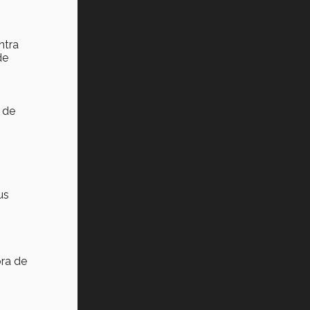
ntra
de
 de
us
ora de