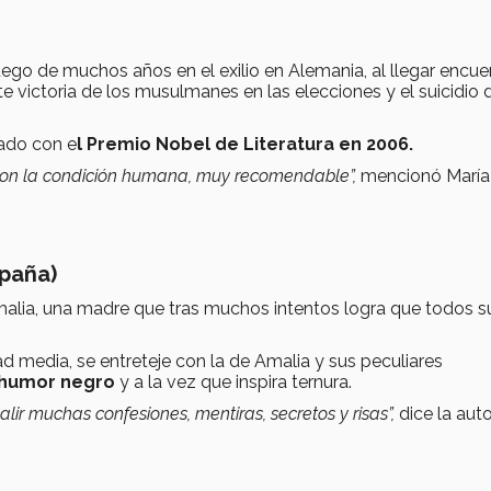
uego de muchos años en el exilio en Alemania, al llegar encue
e victoria de los musulmanes en las elecciones y el suicidio 
nado con e
l Premio Nobel de Literatura en 2006.
ver con la condición humana, muy recomendable”,
mencionó María
spaña)
malia, una madre que tras muchos intentos logra que todos s
ad media, se entreteje con la de Amalia y sus peculiares
 humor negro
y a la vez que inspira ternura.
alir muchas confesiones, mentiras, secretos y risas”,
dice la aut