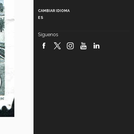
Más que un festival cultural: así es
la magia de VIBRART 2026 (video)
CAMBIAR IDIOMA
ES
Javier Guzmán: investigación con
impacto social (video)
Síguenos
¡México, en el top del mundial de
robótica FIRST 2026! (video)
Vida Tec: Pasión, disciplina y
básquetbol, con Gael Adame
(video)
¿Cómo es el Modelo Educativo
Tec? (video)
Vida Tec: Feminismo e Inteligencia
Artificial, Paola Ricaurte (video)