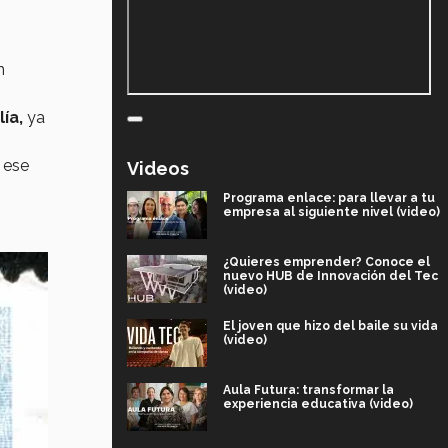
n
ía,
ya
 ese
Videos
Programa enlace: para llevar a tu
empresa al siguiente nivel (video)
¿Quieres emprender? Conoce el
nuevo HUB de Innovación del Tec
(video)
El joven que hizo del baile su vida
(video)
Aula Futura: transformar la
experiencia educativa (video)