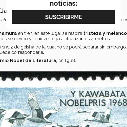
noticias:
(Japón)
octurno”,
así inicia la primera novela de este autor, publicada e
mamura
en tren, en este lugar se respira
tristeza y melancol
s se cierran y la nieve llega a alcanzar los 4 metros.
endiz de geisha de la cual no se podrá separar, sin embargo,
puede corresponderle.
mio Nobel de Literatura,
en 1968.