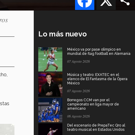
ros
Lo más nuevo
México va por pase olímpico en
mundial de flag football en Alemania
07 Agosto 2026
cho,
Música y teatro: EXATEC en el
elenco de El Fantasma de la Ópera
México
07 Agosto 2026
Borregos CCM van por el
stas
campeonato en liga mayor de
americano
06 Agosto 2026
Del escenario de PrepaTec Qro al
teatro musical en Estados Unidos