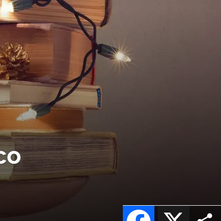
co
Facebook
X