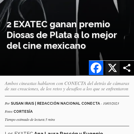
2 EXATEC ganan premio
Diosas de Plata a lo mejor
del cine mexicano
Facebook
X
Ambos cineastas hablaron con CONECTA del detrás de cámaras
de sus creaciones, de los retos y desafíos a los que se enfrentaron
Por
- 10/05/2023
SUSAN IRAIS | REDACCIÓN NACIONAL CONECTA
Fotos
CORTESÍA
Tiempo estimado de lectura:5 mins
Los EXATEC
Ana Laura Rascón y Eugenio