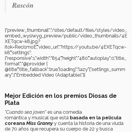
Rascón
{"preview_thumbnail":"/sites/default/files/styles/video_
embed_wysiwyg_preview/public/video_thumbnails/4E
XETqcw-k8.jpg?
itok=Reci1moE","video_url":"https://youtu.be/4EXETqcw-
k8","settings":
{"responsive":1,"width":"854","height":"480","autoplay":0,"title_
format":"@provider |
@title","title_fallback":true,"loading":"lazy"},"settings_summ
ary":["Embedded Video (Adaptable)."]}
Mejor Edición en los premios Diosas de
Plata
"Cuando sea joven"
es una comedia
romántica y musical que está
basada en la película
coreana
Miss Granny
y cuenta la historia de una viuda
de 70 años que recupera su cuerpo de 22 y busca