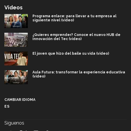
Videos
Programa enlace: para llevar a tu empresa al
siguiente nivel (video)
¿Quieres emprender? Conoce el nuevo HUB de
Innovación del Tec (video)
El joven que hizo del baile su vida (video)
Aula Futura: transformar la experiencia educativa
(video)
Más que un festival cultural: así es la magia de
VIBRART 2026 (video)
CAMBIAR IDIOMA
ES
Javier Guzmán: investigación con impacto social
(video)
Síguenos
¡México, en el top del mundial de robótica FIRST