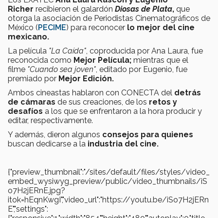
Richer
recibieron el galardón
Diosas de Plata
,
que
otorga la asociación de Periodistas Cinematográficos de
México (
PECIME
) para reconocer
lo mejor del cine
mexicano.
La película
"La Caída"
, coproducida
por Ana Laura, fue
reconocida como
Mejor Película;
mientras que el
filme
"Cuando sea joven"
, editado por Eugenio, fue
premiado por
Mejor Edición.
Ambos cineastas hablaron con CONECTA del
detrás
de cámaras
de sus creaciones, de los
retos y
desafíos
a los que se enfrentaron a la hora producir y
editar, respectivamente.
Y además, dieron algunos
consejos para quienes
buscan dedicarse a la
industria del cine.
{"preview_thumbnail":"/sites/default/files/styles/video_
embed_wysiwyg_preview/public/video_thumbnails/iS
o7H2jERnE.jpg?
itok=hEqnKwgI","video_url":"https://youtu.be/iSo7H2jERn
E","settings":