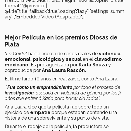
{"responsive":1,"width":"854","height":"480","autoplay":0,"title_
format":"@provider |
@title","title_fallback":true,"loading":"lazy"},"settings_summ
ary":["Embedded Video (Adaptable)."]}
Mejor Película en los premios Diosas de
Plata
"La Caída"
habla acerca de casos reales de
violencia
emocional, psicológica y sexual
en el
clavadismo
mexicano.
Es protagonizada por
Karla Souza
y
coproducida por
Ana Laura Rascón.
El filme tardó 10 años en realizarse, contó Ana Laura.
"
Fue como un emprendimiento
por todo el proceso de
investigación
, asesoría en violencia de género, por los 3
años que entrenó Karla para hacer clavados".
Ana Laura dice que la película fue sobre todo un
ejercicio de
empatía
porque estaban contando una
historia de una sobreviviente y su punto de vista.
Durante el rodaje de la película,
la productora se