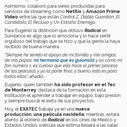
Asimismo, colaboró para series producidas para
servicios de streaming como
Netflix
y
Amazon Prime
Video
entre las que están
Control Z, Diablo Guardián, El
Candidato, El Recluso
y
Un Extraño Enemigo
.
Para Eugenio la distinción que obtuvo
Radical
en
Sundance es algo que lo emociona y lo hace sentir
orgulloso del trabajo que se hizo y que la gente la haya
recibido de buena manera.
“Siempre he tenido el apoyo de mi familia y mis amigos,
de mis papás,
mi hermana que es guionista
y es como mi
fan número 1, es curioso que ella hace el primer proceso
de las películas y yo la parte final, y bueno, esto es para
todos ellos”,
añadió.
Eugenio, quien también
ha sido profesor en el Tec
de Monterrey
, destaca de la formación en esta
institución el aprender a trabajar en equipo, bajo presión
y siempre buscar el éxito de sus proyectos.
Hoy, el
EXATEC
trabaja ya en una
nueva
producción
,
una película navideña
; mientras, estará
atento al estreno de
Radical
en los cines de México y
Estados Unidos, película que estima llegará a las salas