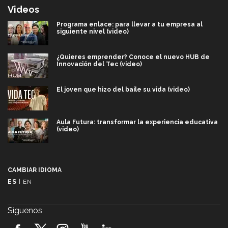
Videos
Programa enlace: para llevar a tu empresa al
siguiente nivel (video)
¿Quieres emprender? Conoce el nuevo HUB de
Innovación del Tec (video)
El joven que hizo del baile su vida (video)
Aula Futura: transformar la experiencia educativa
(video)
Más que un festival cultural: así es la magia de
VIBRART 2026 (video)
CAMBIAR IDIOMA
ES
|
EN
Javier Guzmán: investigación con impacto social
(video)
Síguenos
¡México, en el top del mundial de robótica FIRST
2026! (video)