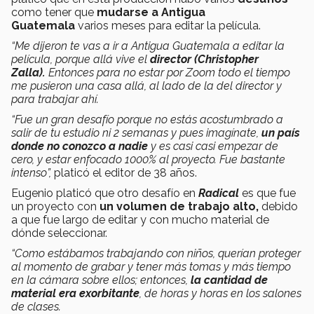
como tener que
mudarse a Antigua
Guatemala
varios meses para editar la película.
“Me dijeron te vas a ir a Antigua Guatemala a editar la
película, porque allá vive el
director (Christopher
Zalla).
Entonces para no estar por Zoom todo el tiempo
me pusieron una casa allá, al lado de la del director y
para trabajar ahí.
“Fue un gran desafío porque no estás acostumbrado a
salir de tu estudio ni 2 semanas y pues imagínate,
un país
donde no conozco a nadie
y es casi casi empezar de
cero, y estar enfocado 1000% al proyecto. Fue bastante
intenso”,
platicó el editor de 38 años.
Eugenio platicó que otro desafío en
Radical
es que fue
un proyecto con
un volumen de trabajo alto,
debido
a que fue largo de editar y con mucho material de
dónde seleccionar.
“Como estábamos trabajando con niños, querían proteger
al momento de grabar y tener más tomas y más tiempo
en la cámara sobre ellos; entonces,
la cantidad de
material era exorbitante
, de horas y horas en los salones
de clases.