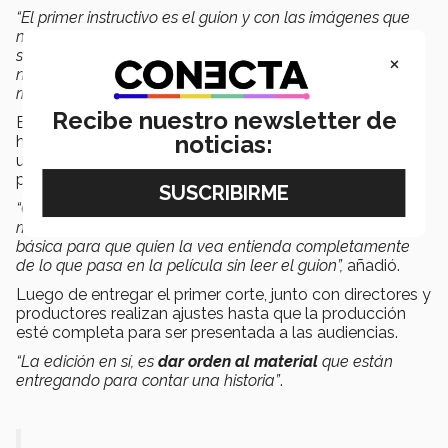
“El primer instructivo es el guion y con las imágenes que
me están dando lo tengo que ir reflejando; debo
seleccionar las mejores líneas de actores y quitar las que
×
no funcionan, combinar, quitar o poner audio para dar
ritmo a cada escena”,
platicó el
EXATEC
.
Recibe nuestro newsletter de
Eugenio señaló que como editor su responsabilidad es
noticias:
hacer el
primer corte
, incluyendo una propuesta con
un diseño sonoro temporal, con su visión y creatividad,
para luego
presentarla al director.
“Cuando muestro un primer corte ya debe tener toda la
música, si hay algún efecto visual, hago una versión
básica para que quien la vea entienda completamente
de lo que pasa en la película sin leer el guion”,
añadió.
Luego de entregar el primer corte, junto con directores y
productores realizan ajustes hasta que la producción
esté completa para ser presentada a las audiencias.
“La edición en sí, es
dar orden al material
que están
entregando para contar una historia”
.