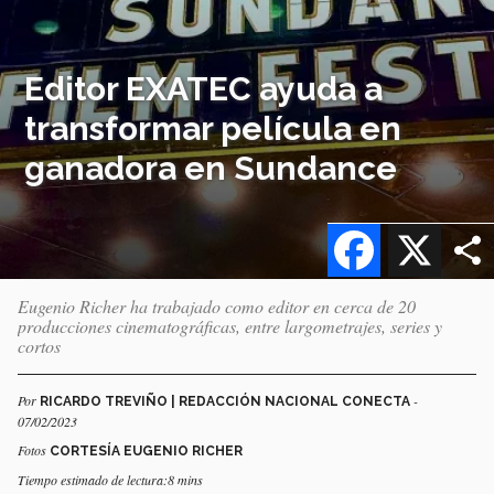
Editor EXATEC ayuda a
transformar película en
ganadora en Sundance
Facebook
X
Eugenio Richer ha trabajado como editor en cerca de 20
producciones cinematográficas, entre largometrajes, series y
cortos
Por
-
RICARDO TREVIÑO | REDACCIÓN NACIONAL CONECTA
07/02/2023
Fotos
CORTESÍA EUGENIO RICHER
Tiempo estimado de lectura:8 mins