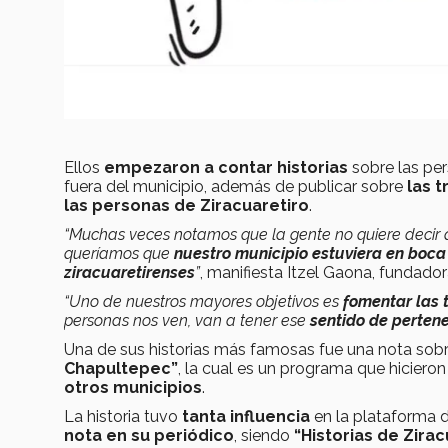
Ellos
empezaron a contar historias
sobre las pe
fuera del municipio, además de publicar sobre
las t
las personas de Ziracuaretiro
.
“Muchas veces notamos que la gente no quiere decir q
queríamos que
nuestro municipio estuviera en boca
ziracuaretirenses
”
, manifiesta Itzel Gaona, fundado
“Uno de nuestros mayores objetivos es
fomentar las t
personas nos ven, van a tener ese
sentido de pertene
Una de sus historias más famosas fue una nota sob
Chapultepec”
, la cual es un programa que hicier
otros municipios
.
La historia tuvo
tanta influencia
en la plataforma d
nota en su periódico
, siendo
“Historias de Zira