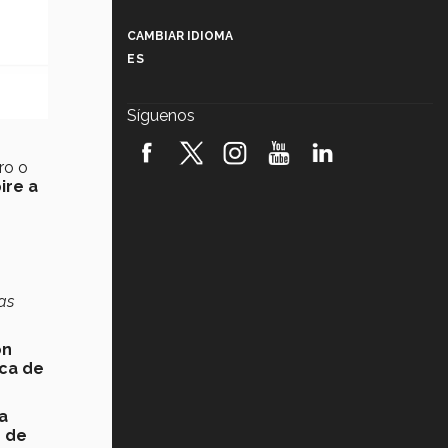
Más que un festival cultural: así es
la magia de VIBRART 2026 (video)
CAMBIAR IDIOMA
ES
Javier Guzmán: investigación con
impacto social (video)
Síguenos
¡México, en el top del mundial de
robótica FIRST 2026! (video)
ro o
ire a
Vida Tec: Pasión, disciplina y
básquetbol, con Gael Adame
(video)
¿Cómo es el Modelo Educativo
Tec? (video)
as
Vida Tec: Feminismo e Inteligencia
Artificial, Paola Ricaurte (video)
ón
ca de
a
 de