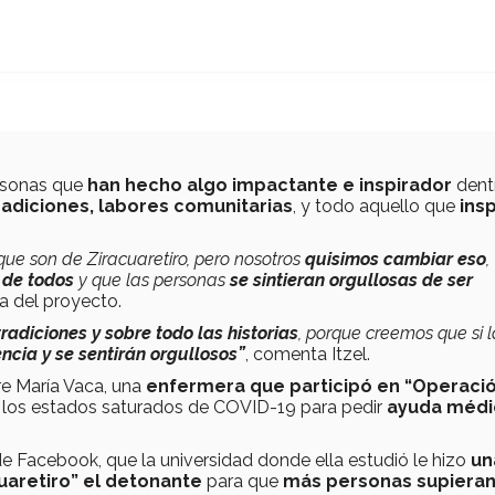
rsonas que
han hecho algo impactante e inspirador
dent
radiciones, labores comunitarias
, y todo aquello que
insp
ue son de Ziracuaretiro, pero nosotros
quisimos cambiar eso
,
 de todos
y que las personas
se sintieran orgullosas de ser
ra del proyecto.
radiciones y sobre todo las historias
, porque creemos que si l
ncia y se sentirán orgullosos”
, comenta Itzel.
re María Vaca, una
enfermera que participó en “Operaci
on los estados saturados de COVID-19 para pedir
ayuda médi
e Facebook, que la universidad donde ella estudió le hizo
un
cuaretiro” el detonante
para que
más personas supieran