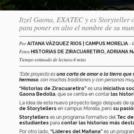
Itzel Gaona, EXATEC y ex Storyteller c
para poner en alto el nombre de su mun
Por
- 
AITANA VÁZQUEZ RIOS | CAMPUS MORELIA
Fotos
HISTORIAS DE ZIRACUARETIRO, ADRIANA N
Tiempo estimado de lectura:4 mins
“Este proyecto es
una carta de amor a la tierra que 
hermoso
, con muchas tradiciones y con personas muy
“Historias de Ziracuaretiro”
es una
iniciativa soc
Gaona Bedolla
, que se centra en contar
las histo
La idea de este nuevo proyecto llegó después de qu
de Storytellers
en campus Morelia, pero
su pasió
Storytellers
es un programa formativo del
Tec de
estudiantes
para
contar las historias más dest
Por otro lado,
“Líderes del Mañana”
es un progra