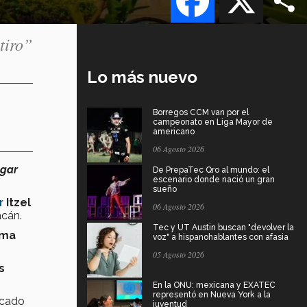
tiro”
Lo más nuevo
Borregos CCM van por el
campeonato en Liga Mayor de
americano
06 Agosto 2026
ugar
De PrepaTec Qro al mundo: el
escenario donde nació un gran
sueño
r
Itzel
06 Agosto 2026
acán.
Tec y UT Austin buscan "devolver la
ama
voz" a hispanohablantes con afasia
05 Agosto 2026
s
En la ONU: mexicana y EXATEC
representó en Nueva York a la
cado
juventud