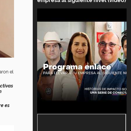
empresa al siguiente nivel (video)
ron el
ctivas
n
re es