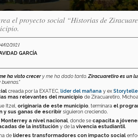
rea el proyecto social “Historias de Ziracuare
icipio.
04/02/2021
AVIDAD GARCÍA
me ha visto crecer
y me ha dado tanto.
Ziracuaretiro es
un l
 buenas.”
ial
creada por la EXATEC,
líder del mañana
y ex
Storytelle
rias mas relevantes del municipio
de Ziracuaretiro, Micho
e Itzel,
originaria de este municipio
, terminara
el progr
n y sus ganas de escribir
siguieron creciendo.
 Monterrey a nivel nacional
, donde se
capacita a jóvene
acadas de la institución
y de la
vivencia estudiantil
.
ma de
líderes transformadores con impacto social
enfo