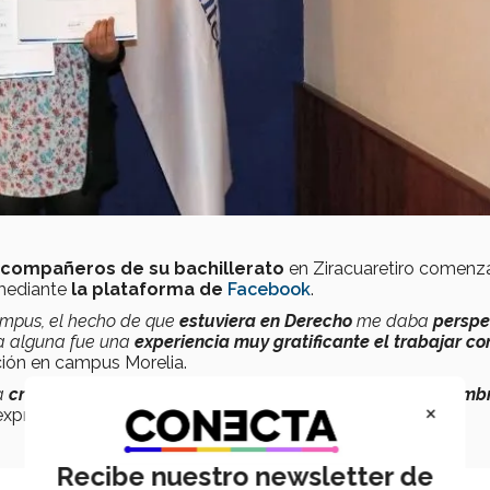
s compañeros de su bachillerato
en Ziracuaretiro comenza
 mediante
la plataforma de
Facebook
.
ampus, el hecho de que
estuviera en Derecho
me daba
perspe
da alguna fue una
experiencia muy gratificante el trabajar co
ción en campus Morelia.
a
crear este proyecto para mi comunidad
, de hecho,
el nomb
×
 expresa Itzel, egresada de campus Morelia.
Recibe nuestro newsletter de