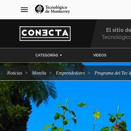
Pasar
navegación
menu
al
principal
contenido
principal
El sitio d
Tecnológic
Menu
CATEGORÍAS
VIDEOS
Comunidad
Noticias
Morelia
emprendedores
Programa del Tec 