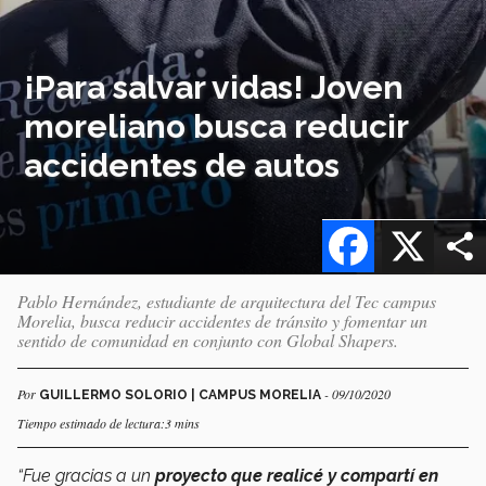
¡Para salvar vidas! Joven
moreliano busca reducir
accidentes de autos
Facebook
X
Pablo Hernández, estudiante de arquitectura del Tec campus
Morelia, busca reducir accidentes de tránsito y fomentar un
sentido de comunidad en conjunto con Global Shapers.
Por
- 09/10/2020
GUILLERMO SOLORIO | CAMPUS MORELIA
Tiempo estimado de lectura:3 mins
“Fue gracias a un
proyecto que realicé y compartí en