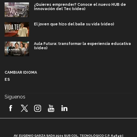
¿Quieres emprender? Conoce el nuevo HUB de
Innovación del Tec (video)
El joven que hizo del baile su vida (video)
Aula Futura: transformar la experiencia educativa
(video)
Más que un festival cultural: así es la magia de
VIBRART 2026 (video)
CAMBIAR IDIOMA
ES
Javier Guzmán: investigación con impacto social
(video)
Síguenos
¡México, en el top del mundial de robótica FIRST
2026! (video)
Vida Tec: Pasión, disciplina y básquetbol, con Gael
Adame (video)
A
AV. EUGENIO GARZA SADA 2501 SUR COL. TECNOLÓGICO C.P. 64849 |