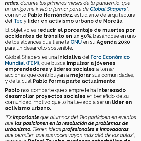
redes
, durante los primeros meses de la pandemia, que
un amigo me invitó a formar parte de
Global Shapers
”
,
comentó
Pablo Hernández
, estudiante de arquitectura
del
Tec
y
líder en activismo urbano de Morelia
.
El objetivo es
reducir el porcentaje de muertes por
accidentes de tránsito en un 50%
, basándose en uno
de los alcances que tiene la
ONU
en su
Agenda 2030
para un desarrollo sostenible.
Global Shapers es una
iniciativa
del
Foro Económico
Mundial (FEM)
, que busca
impulsar a jóvenes
emprendedores y líderes sociales
a tomar
acciones que contribuyan a
mejorar
sus comunidades,
y de la cual
Pablo forma parte actualmente
.
Pablo
nos comparte que siempre le ha
interesado
desarrollar proyectos sociales
en beneficio de su
comunidad, motivo que lo ha llevado a ser un
líder en
activismo urbano
.
“Es
importante
que alumnos del Tec participen en eventos
que
los posicionen en la resolución de problemas de
urbanismo
. Tienen ideas
profesionales e innovadoras
que permiten que sus voces vayan más allá de las aulas”
,