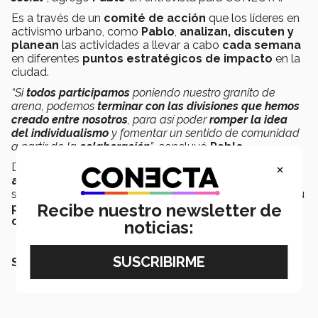
Es a través de un
comité de acción
que los líderes en
activismo urbano, como
Pablo
,
analizan, discuten y
planean
las actividades a llevar a cabo
cada semana
en diferentes
puntos estratégicos de impacto
en la
ciudad.
“Si
todos participamos
poniendo nuestro granito de
arena, podemos
terminar con las divisiones que hemos
creado entre nosotros
, para así poder
romper la idea
del individualismo
y fomentar un sentido de comunidad
a partir de la
colaboración
”
, concluyó
Pablo
.
×
Durante las
siguientes 11 semanas
los
líderes en
activismo urbano
, en conjunto con Global Shapers,
saldrán a las calles a
alzar la voz
para dar a conocer su
Recibe nuestro newsletter de
propósito como activistas de una misma
comunidad
.
noticias:
SEGURO QUERRÁS LEER: