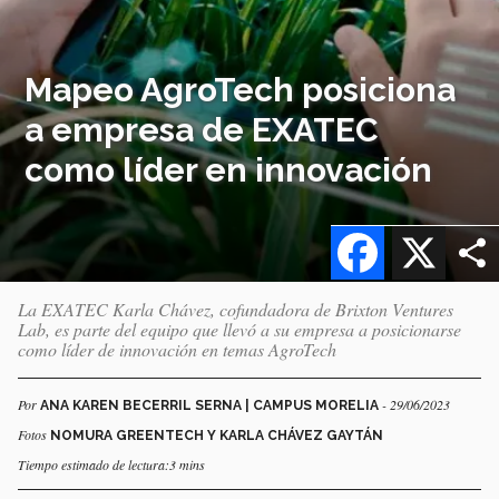
Mapeo AgroTech posiciona
a empresa de EXATEC
como líder en innovación
Facebook
X
La EXATEC Karla Chávez, cofundadora de Brixton Ventures
Lab, es parte del equipo que llevó a su empresa a posicionarse
como líder de innovación en temas AgroTech
Por
- 29/06/2023
ANA KAREN BECERRIL SERNA | CAMPUS MORELIA
Fotos
NOMURA GREENTECH Y KARLA CHÁVEZ GAYTÁN
Tiempo estimado de lectura:3 mins