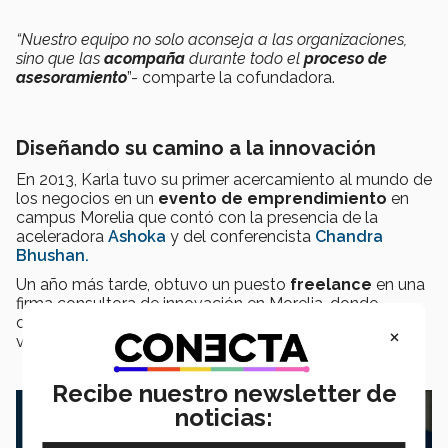
“Nuestro equipo no solo aconseja a las organizaciones,
sino que las
acompaña
durante todo el
proceso de
asesoramiento
”- comparte la cofundadora.
Diseñando su camino a la innovación
En 2013, Karla tuvo su primer acercamiento al mundo de
los negocios en un
evento de emprendimiento
en
campus Morelia que contó con la presencia de la
aceleradora
Ashoka
y del conferencista
Chandra
Bhushan.
Un año más tarde, obtuvo un puesto
freelance
en una
firma consultora de innovación en Morelia, donde
comenzó teniendo el rol de
diseñadora
para después
×
volverse
Corporate Program Manager.
Recibe nuestro newsletter de
noticias: