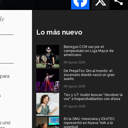
de
Lo más nuevo
Borregos CCM van por el
campeonato en Liga Mayor de
americano
06 Agosto 2026
De PrepaTec Qro al mundo: el
escenario donde nació un gran
 para
sueño
06 Agosto 2026
a
Tec y UT Austin buscan "devolver la
voz" a hispanohablantes con afasia
05 Agosto 2026
En la ONU: mexicana y EXATEC
es una
representó en Nueva York a la
juventud