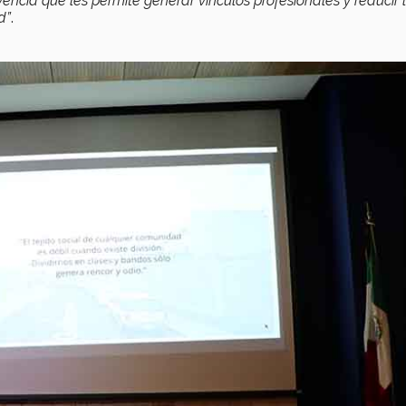
encia que les permite generar vínculos profesionales y reducir 
d”
.