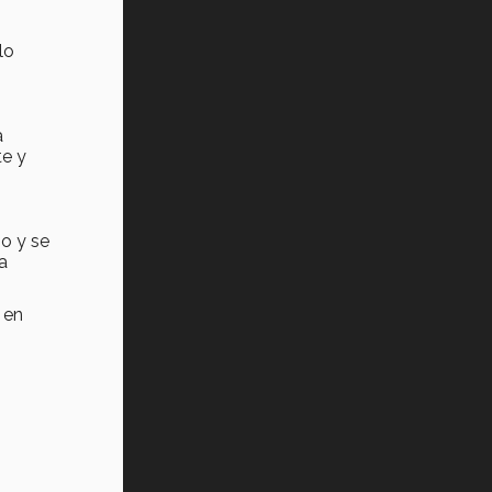
lo
a
te y
o y se
a
 en