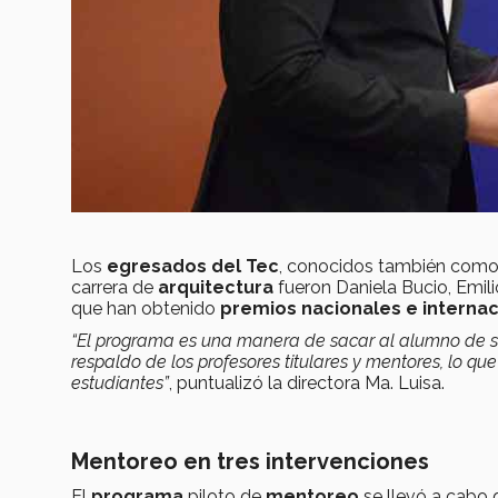
Los
egresados del Tec
, conocidos también com
carrera de
arquitectura
fueron Daniela Bucio, Emil
que han obtenido
premios nacionales e internac
“El programa es una manera de sacar al alumno de 
respaldo de los profesores titulares y mentores, lo que
estudiantes”
, puntualizó la directora Ma. Luisa.
Mentoreo en tres intervenciones
El
programa
piloto de
mentoreo
se llevó a cabo 