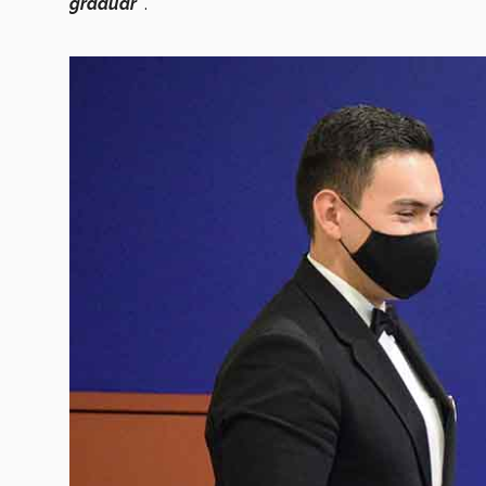
graduar”
.