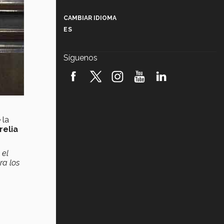
Más que un festival cultural: así es
la magia de VIBRART 2026 (video)
CAMBIAR IDIOMA
ES
Javier Guzmán: investigación con
impacto social (video)
Síguenos
¡México, en el top del mundial de
robótica FIRST 2026! (video)
Vida Tec: Pasión, disciplina y
básquetbol, con Gael Adame
(video)
 la
elia
¿Cómo es el Modelo Educativo
Tec? (video)
 el
ra los
Vida Tec: Feminismo e Inteligencia
Artificial, Paola Ricaurte (video)