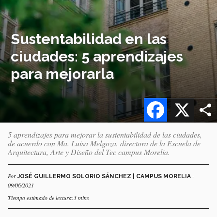
Sustentabilidad en las
ciudades: 5 aprendizajes
para mejorarla
Facebook
X
5 aprendizajes para mejorar la sustentabilidad de las ciudades,
de acuerdo con Ma. Luisa Melgoza, directora de la Escuela de
Arquitectura, Arte y Diseño del Tec campus Morelia.
Por
-
JOSÉ GUILLERMO SOLORIO SÁNCHEZ | CAMPUS MORELIA
09/06/2021
Tiempo estimado de lectura:3 mins