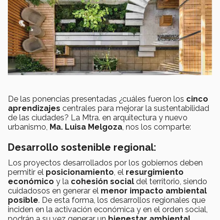
De las ponencias presentadas ¿cuáles fueron los
cinco
aprendizajes
centrales para mejorar la sustentabilidad
de las ciudades? La Mtra. en arquitectura y nuevo
urbanismo,
Ma. Luisa Melgoza
, nos los comparte:
Desarrollo sostenible regional:
Los proyectos desarrollados por los gobiernos deben
permitir el
posicionamiento
, el
resurgimiento
económico
y la
cohesión social
del territorio, siendo
cuidadosos en generar el
menor impacto ambiental
posible
. De esta forma, los desarrollos regionales que
inciden en la activación económica y en el orden social,
podrán a su vez generar un
bienestar ambiental
.