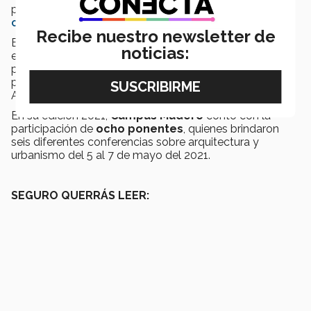
por la sociedad de alumnos de arquitectura del
Tec
campus Morelia
.
Recibe nuestro newsletter de
El evento contó con la asistencia de
335 personas
,
noticias:
entre alumnos, profesionistas y público interesado,
provenientes de toda la
República Mexicana
y de
países como Bolivia, Argentina, Brasil, Colombia,
Azerbaiyán, Alemania y España.
En su edición 2021,
Campus Madero
contó con la
participación de
ocho ponentes
, quienes brindaron
seis diferentes conferencias sobre arquitectura y
urbanismo del 5 al 7 de mayo del 2021.
SEGURO QUERRÁS LEER: