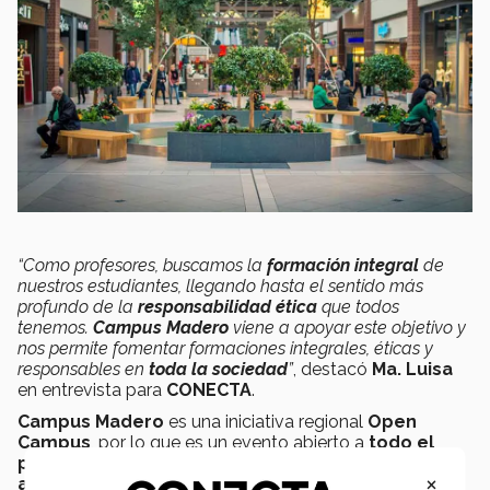
“Como profesores, buscamos la
formación integral
de
nuestros estudiantes, llegando hasta el sentido más
profundo de la
responsabilidad ética
que todos
tenemos.
Campus Madero
viene a apoyar este objetivo y
nos permite fomentar formaciones integrales, éticas y
responsables en
toda la sociedad
”
, destacó
Ma. Luisa
en entrevista para
CONECTA
.
Campus Madero
es una iniciativa regional
Open
Campus
, por lo que es un evento abierto a
todo el
público
interesado en aprender sobre temas de
×
arquitectura y urbanismo
, organizado localmente