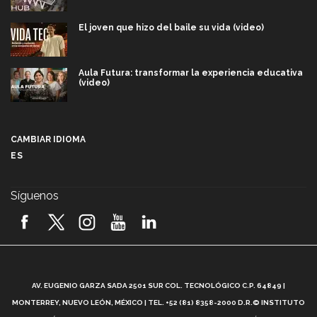
El joven que hizo del baile su vida (video)
Aula Futura: transformar la experiencia educativa
(video)
Más que un festival cultural: así es la magia de
VIBRART 2026 (video)
CAMBIAR IDIOMA
ES
Javier Guzmán: investigación con impacto social
(video)
Síguenos
¡México, en el top del mundial de robótica FIRST
2026! (video)
Vida Tec: Pasión, disciplina y básquetbol, con Gael
Adame (video)
A
AV. EUGENIO GARZA SADA 2501 SUR COL. TECNOLÓGICO C.P. 64849 |
L
¿Cómo es el Modelo Educativo Tec? (video)
MONTERREY, NUEVO LEÓN, MÉXICO | TEL. +52 (81) 8358-2000 D.R.© INSTITUTO