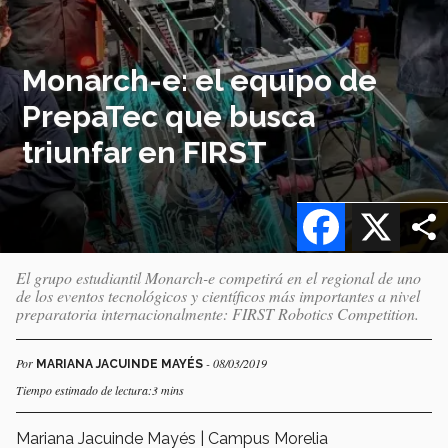
Monarch-e: el equipo de
PrepaTec que busca
triunfar en FIRST
Facebook
X
El grupo estudiantil Monarch-e competirá en el regional de uno
de los eventos tecnológicos y científicos más importantes a nivel
preparatoria internacionalmente: FIRST Robotics Competition.
Por
- 08/03/2019
MARIANA JACUINDE MAYÉS
Tiempo estimado de lectura:3 mins
Mariana Jacuinde Mayés | Campus Morelia