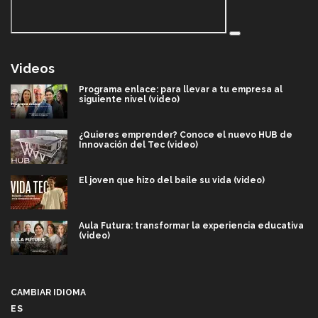
Videos
Programa enlace: para llevar a tu empresa al
siguiente nivel (video)
¿Quieres emprender? Conoce el nuevo HUB de
Innovación del Tec (video)
El joven que hizo del baile su vida (video)
Aula Futura: transformar la experiencia educativa
(video)
Más que un festival cultural: así es la magia de
VIBRART 2026 (video)
CAMBIAR IDIOMA
ES
Javier Guzmán: investigación con impacto social