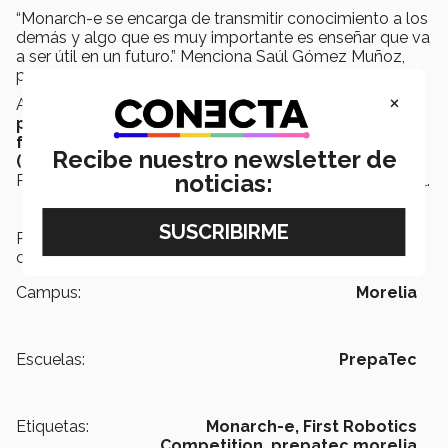
“Monarch-e se encarga de transmitir conocimiento a los
demás y algo que es muy importante es enseñar que va
a ser útil en un futuro.” Menciona Saúl Gómez Muñoz,
presidente de este grupo estudiantil.
×
Anteriormente,
este grupo estudiantil ya había
participado en la final de FIRST en 2013, donde
fueron acreedores al premio Rookie All Star
Recibe nuestro newsletter de
(como mejor novato)
y pasaron a la final en Houston
.
noticias:
Para este año piensan superarse y ganar a nivel mundial.
Para seguir los avances de Monarch-e en la
competencia
DA CLICK AQUÍ.
Campus:
Morelia
Escuelas:
PrepaTec
Etiquetas:
Monarch-e,
First Robotics
Competition,
prepatec morelia