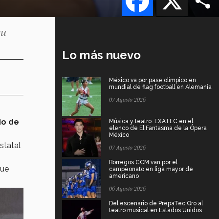
o su
Lo más nuevo
México va por pase olímpico en
mundial de flag football en Alemania
07 Agosto 2026
do de
Música y teatro: EXATEC en el
elenco de El Fantasma de la Ópera
México
statal
07 Agosto 2026
Borregos CCM van por el
que
campeonato en liga mayor de
americano
06 Agosto 2026
Del escenario de PrepaTec Qro al
teatro musical en Estados Unidos