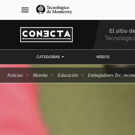
Pasar
navegación
menu
al
principal
contenido
principal
El sitio d
Tecnológic
Menu
CATEGORÍAS
VIDEOS
Comunidad
Noticias
Morelia
Educación
Embajadores Tec, recon