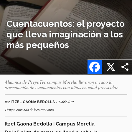
Cuentacuentos: el proyecto
que lleva imaginación a los
más pequeños
Facebook
X
Alumnos de PrepaTec campus Morelia llevaron a cabo la
presentación de cuentacuentos con niños en edad preescolar.
Por
- 07/06/2019
ITZEL GAONA BEDOLLA
Tiempo estimado de lectura:2 mins
Itzel Gaona Bedolla | Campus Morelia