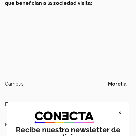
que benefician a la sociedad visita:
Campus:
Morelia
Escuelas:
Humanidades y Educación
×
Etiquetas:
PrepaTec,
Cuentos,
Lengua
Recibe nuestro newsletter de
Española