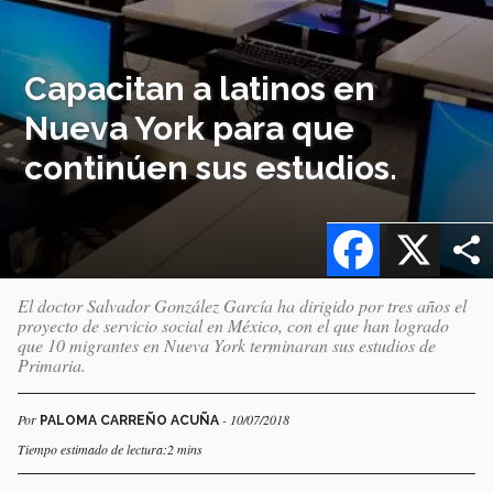
Capacitan a latinos en
Nueva York para que
continúen sus estudios.
Facebook
X
El doctor Salvador González García ha dirigido por tres años el
proyecto de servicio social en México, con el que han logrado
que 10 migrantes en Nueva York terminaran sus estudios de
Primaria.
Por
- 10/07/2018
PALOMA CARREÑO ACUÑA
Tiempo estimado de lectura:2 mins