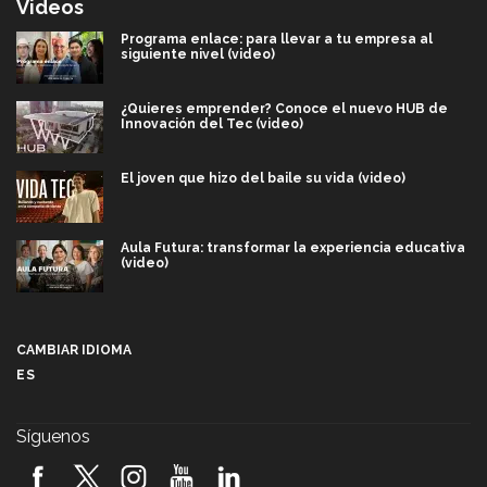
Videos
Programa enlace: para llevar a tu empresa al
siguiente nivel (video)
¿Quieres emprender? Conoce el nuevo HUB de
Innovación del Tec (video)
El joven que hizo del baile su vida (video)
Aula Futura: transformar la experiencia educativa
(video)
Más que un festival cultural: así es la magia de
VIBRART 2026 (video)
CAMBIAR IDIOMA
ES
Javier Guzmán: investigación con impacto social
(video)
Síguenos
¡México, en el top del mundial de robótica FIRST
2026! (video)