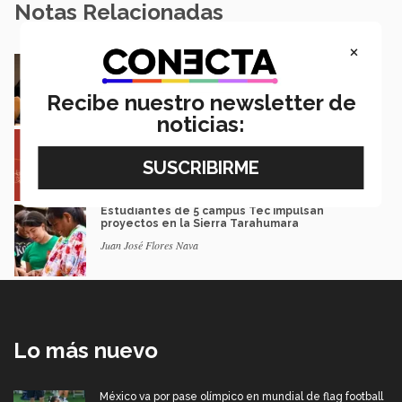
Notas Relacionadas
×
En la ONU: mexicana y EXATEC representó en
Nueva York a la juventud
Loretta Mariaud y Carlos González
Recibe nuestro newsletter de
noticias:
Entre miles: mexicana gana beca de maestría
Erasmus Mundus LIVE
Natalia Croda
Estudiantes de 5 campus Tec impulsan
proyectos en la Sierra Tarahumara
Juan José Flores Nava
Lo más nuevo
México va por pase olímpico en mundial de flag football