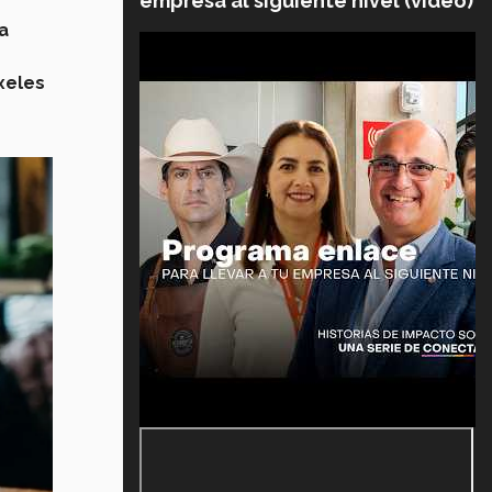
empresa al siguiente nivel (video)
a
xeles