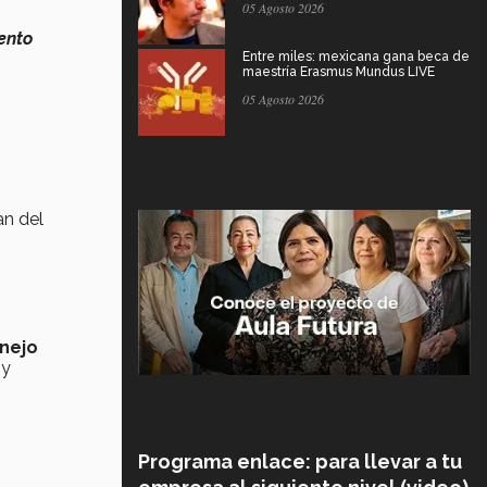
05 Agosto 2026
ento
Entre miles: mexicana gana beca de
maestría Erasmus Mundus LIVE
05 Agosto 2026
an del
nejo
e
y
Programa enlace: para llevar a tu