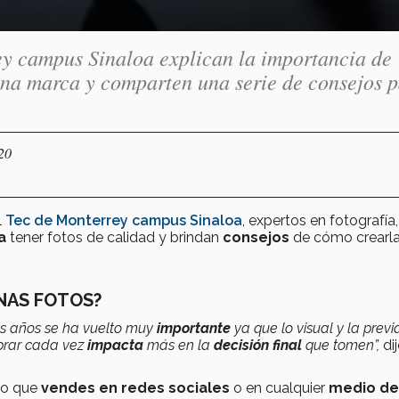
ey campus Sinaloa explican la importancia de
una marca y comparten una serie de consejos 
20
l
Tec de Monterrey campus Sinaloa
, expertos en fotografía,
a
tener fotos de calidad y brindan
consejos
de cómo crearl
NAS FOTOS?
os años se ha vuelto muy
importante
ya que lo visual y la previ
prar cada vez
impacta
más en la
decisión final
que tomen”,
dij
lo que
vendes en redes sociales
o en cualquier
medio de