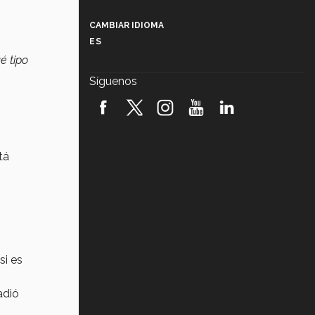
Más que un festival cultural: así es
la magia de VIBRART 2026 (video)
CAMBIAR IDIOMA
ES
Javier Guzmán: investigación con
é tipo
impacto social (video)
Síguenos
¡México, en el top del mundial de
robótica FIRST 2026! (video)
Vida Tec: Pasión, disciplina y
básquetbol, con Gael Adame
tá
(video)
¿Cómo es el Modelo Educativo
Tec? (video)
Vida Tec: Feminismo e Inteligencia
Artificial, Paola Ricaurte (video)
si es
adió