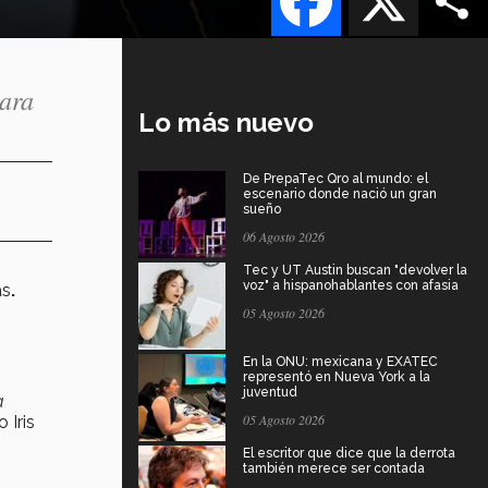
para
Lo más nuevo
De PrepaTec Qro al mundo: el
escenario donde nació un gran
sueño
06 Agosto 2026
Tec y UT Austin buscan "devolver la
voz" a hispanohablantes con afasia
as
.
05 Agosto 2026
En la ONU: mexicana y EXATEC
representó en Nueva York a la
juventud
a
05 Agosto 2026
o Iris
El escritor que dice que la derrota
también merece ser contada