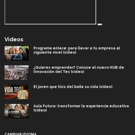
Videos
Programa enlace: para llevar a tu empresa al
siguiente nivel (video)
¿Quieres emprender? Conoce el nuevo HUB de
Innovación del Tec (video)
El joven que hizo del baile su vida (video)
Aula Futura: transformar la experiencia educativa
(video)
Más que un festival cultural: así es la magia de
VIBRART 2026 (video)
CAMBIAR IDIOMA