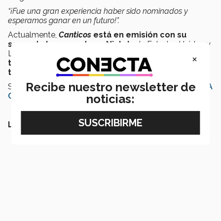
“¡Fue una gran experiencia haber sido nominados y
esperamos ganar en un futuro!”.
Actualmente,
Canticos
está en emisión con su
segunda temporada en Nick Jr.
de Estados Unidos y
Latinoamérica y el equipo de Encantos
ya está
×
trabajando en la pre-producción para la tercera
temporada.
Recibe nuestro newsletter de
Si quieres ver más capítulos y contenido de Canticos
DA
CLICK AQUÍ
.
noticias:
LEER MÁS: