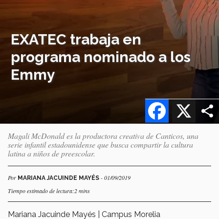
EXATEC trabaja en
programa nominado a los
Emmy
Facebook
X
Magali McDonald es la productora creativa de Canticos, una
serie infantil estadounidense que busca compartir la cultura
latina a niños de preescolar.
Por
- 01/09/2019
MARIANA JACUINDE MAYÉS
Tiempo estimado de lectura:2 mins
Mariana Jacuinde Mayés | Campus Morelia