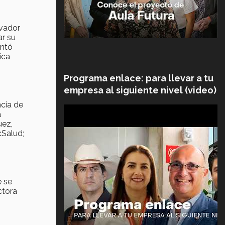
ovador
ar su
ontó
ica
Programa enlace: para llevar a tu
empresa al siguiente nivel (video)
ncia de
a
uez,
cSalud;
e se
ctora