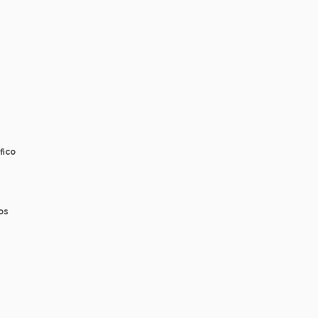
fico
os