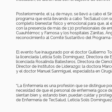
Posteriormente, el 14 de mayo, se llevó a cabo el Si
programa que está llevando a cabo TecSalud con sus
completo bienestar físico y emocional para que, al e
con la presencia de más de 130 profesionales de enf
Cuauhtémoc y Famosa y los hospitales Zánitas, Áng
reconocimiento al Comité Sustantivo del Programa 
El evento fue inaugurado por el doctor Guillermo T
la licenciada Leticia Solis Domínguez, Directora d
licenciada Rosalinda Ballesteros, Directora de Cienc
Director de Institutos de Liderazgo; la doctora Mar
y el doctor Manuel Sanmiguel, especialista en Cirugía
“La Enfermería es una profesión que se distingue por
necesidad de que el personal de enfermería goce de
sientan bien y, estando bien, puedan cuidar y prote
de Enfermería de TecSalud, Leticia Solís Domínguez