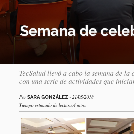
Semana de celeb
TecSalud llevó a cabo la semana de la c
con una serie de actividades que inici
Por
- 21/05/2018
SARA GONZÁLEZ
Tiempo estimado de lectura:4 mins