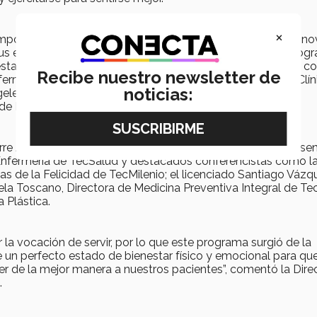
×
mposio “Bienestar para Liderar” el cual giró en torno a un inn
 enfermeros y enfermeras, el cual tiene como objetivo logr
star bien, puedan dar lo mejor de ellos a sus pacientes. Se c
Recibe nuestro newsletter de
ermería de TecSalud y de diversas instituciones como la Clín
noticias:
eles y Christus Muguerza. Así mismo, se entregó un
de Enfermero Saludable.
orre Amione, Rector de TecSalud, además contó con la prese
e Enfermería de TecSalud y destacados conferencistas como l
ias de la Felicidad de TecMilenio; el licenciado Santiago Vázq
cela Toscano, Directora de Medicina Preventiva Integral de Te
 Plástica.
 la vocación de servir, por lo que este programa surgió de la
 un perfecto estado de bienestar físico y emocional para qu
ger de la mejor manera a nuestros pacientes”, comentó la Dire
.