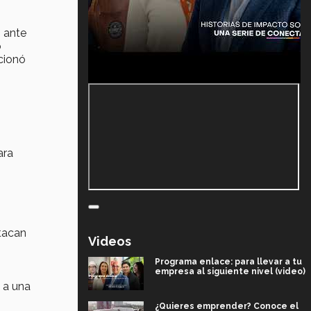
n ante
o
cionó
ara
stacan
Videos
Programa enlace: para llevar a tu
empresa al siguiente nivel (video)
 a una
¿Quieres emprender? Conoce el