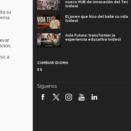
nuevo HUB de Innovación del Tec
(video)
ita su
El joven que hizo del baile su vida
forma
(video)
Aula Futura: transformar la
levar
experiencia educativa (video)
nción,
Más que un festival cultural: así es
oso a
la magia de VIBRART 2026 (video)
CAMBIAR IDIOMA
ES
Javier Guzmán: investigación con
impacto social (video)
Síguenos
¡México, en el top del mundial de
robótica FIRST 2026! (video)
Vida Tec: Pasión, disciplina y
básquetbol, con Gael Adame
(video)
¿Cómo es el Modelo Educativo