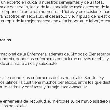
er un experto en cuidar a nuestros semejantes y de un total
a de desarrollo, tanto de la especialidad médica como de la
de imponerse ante los momentos difíciles, y en ocasiones aú
a nosotros en TecSalud, el desarrollo y el impulso de nuestr
 cumplir de la mejor manera con esta importante labor”, men
narias
ernacional de la Enfermería, además del Simposio Bienestar p
astronomía, donde los enfermeros conocieron nuevas recetas y
e una manera rica y saludable.
ss”
en donde los enfermeros de los hospitales San José y
s latinos, la cual tiene muchos beneficios, entre los que de
u auto estima y confianza y trabajo cardiovascular.
de enfermería de TecSalud, el miércoles 16 de mayo asistieron
 los hospitales.