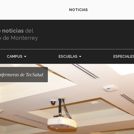
NOTICIAS
e noticias
del
o de Monterrey
CAMPUS
ESCUELAS
ESPECIALE
enfermeras de TecSalud