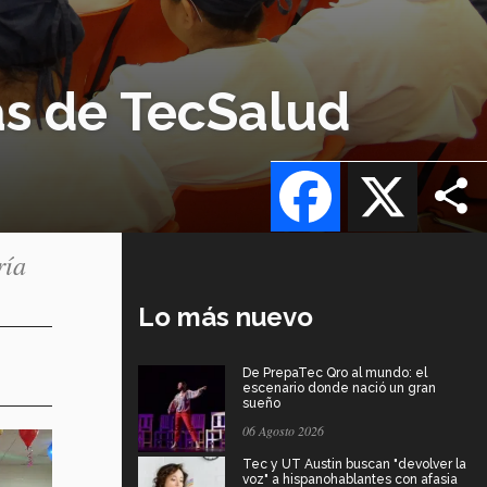
s de TecSalud
Facebook
X
ría
Lo más nuevo
De PrepaTec Qro al mundo: el
escenario donde nació un gran
sueño
06 Agosto 2026
Tec y UT Austin buscan "devolver la
voz" a hispanohablantes con afasia