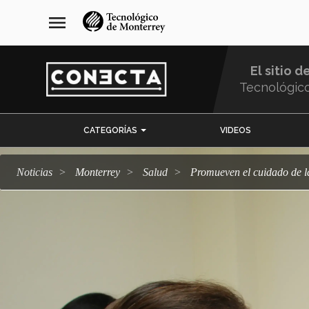
Pasar
navegación
menu
al
principal
contenido
principal
El sitio d
Tecnológic
Menu
CATEGORÍAS
VIDEOS
Comunidad
Noticias
Monterrey
salud
Promueven el cuidado de l