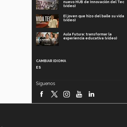
nuevo HUB de Innovación del Tec
(video)
El joven que hizo del baile su vida
(video)
Aula Futura: transformar la
experiencia educativa (video)
Más que un festival cultural: así es
la magia de VIBRART 2026 (video)
CAMBIAR IDIOMA
ES
Javier Guzmán: investigación con
impacto social (video)
Síguenos
¡México, en el top del mundial de
robótica FIRST 2026! (video)
Vida Tec: Pasión, disciplina y
básquetbol, con Gael Adame
(video)
¿Cómo es el Modelo Educativo