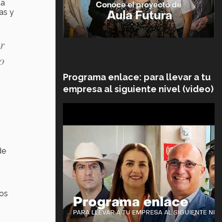
ta
as y
r
o
Programa enlace: para llevar a tu
empresa al siguiente nivel (video)
de
los