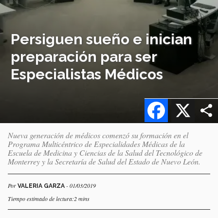
Persiguen sueño e inician
preparación para ser
Especialistas Médicos
Facebook
X
Nueva generación de médicos comenzó su formación en el
Programa Multicéntrico de Especialidades Médicas de la
Escuela de Medicina y Ciencias de la Salud del Tecnológico de
Monterrey y la Secretaría de Salud del Estado de Nuevo León.
Por
- 01/03/2019
VALERIA GARZA
Tiempo estimado de lectura:2 mins