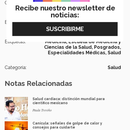
Campus:
Monterrey
Recibe nuestro newsletter de
noticias:
Escuelas:
Medicina y Ciencias de la Salud
Etiquetas:
Medicina,
Escuela de Medicina y
Ciencias de la Salud,
Posgrados,
Especialidades Médicas,
Salud
Categoría:
Salud
Notas Relacionadas
Salud cardiaca: distinción mundial para
científico mexicano
Paula Treviño
Canícula: señales de golpe de calor y
consejos para cuidarte