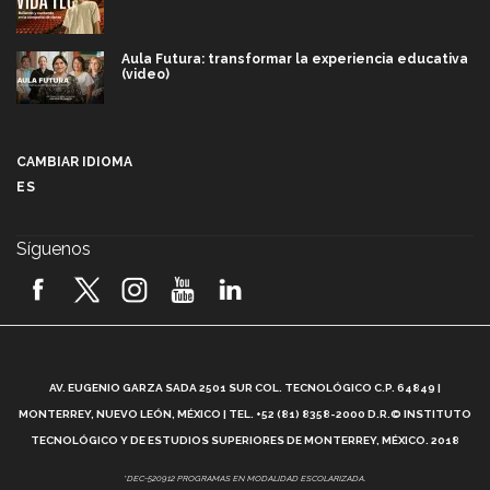
Aula Futura: transformar la experiencia educativa
(video)
Más que un festival cultural: así es la magia de
VIBRART 2026 (video)
CAMBIAR IDIOMA
ES
Javier Guzmán: investigación con impacto social
(video)
Síguenos
¡México, en el top del mundial de robótica FIRST
2026! (video)
Vida Tec: Pasión, disciplina y básquetbol, con Gael
Adame (video)
A
AV. EUGENIO GARZA SADA 2501 SUR COL. TECNOLÓGICO C.P. 64849 |
L
¿Cómo es el Modelo Educativo Tec? (video)
MONTERREY, NUEVO LEÓN, MÉXICO | TEL. +52 (81) 8358-2000 D.R.© INSTITUTO
TECNOLÓGICO Y DE ESTUDIOS SUPERIORES DE MONTERREY, MÉXICO. 2018
Vida Tec: Feminismo e Inteligencia Artificial, Paola
*DEC-520912 PROGRAMAS EN MODALIDAD ESCOLARIZADA.