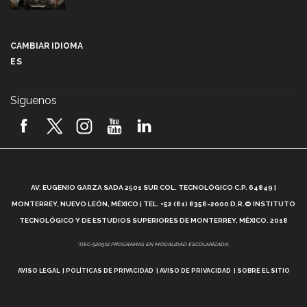
Más que un festival cultural: así es la magia de
VIBRART 2026 (video)
CAMBIAR IDIOMA
ES
Javier Guzmán: investigación con impacto social
(video)
Síguenos
¡México, en el top del mundial de robótica FIRST
2026! (video)
Vida Tec: Pasión, disciplina y básquetbol, con Gael
Adame (video)
A
AV. EUGENIO GARZA SADA 2501 SUR COL. TECNOLÓGICO C.P. 64849 |
L
¿Cómo es el Modelo Educativo Tec? (video)
MONTERREY, NUEVO LEÓN, MÉXICO | TEL. +52 (81) 8358-2000 D.R.© INSTITUTO
TECNOLÓGICO Y DE ESTUDIOS SUPERIORES DE MONTERREY, MÉXICO. 2018
Vida Tec: Feminismo e Inteligencia Artificial, Paola
*DEC-520912 PROGRAMAS EN MODALIDAD ESCOLARIZADA.
Ricaurte (video)
AVISO LEGAL
POLÍTICAS DE PRIVACIDAD
AVISO DE PRIVACIDAD
SOBRE EL SITIO