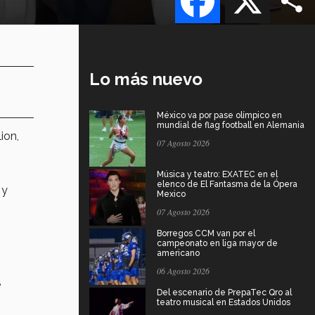
Lo más nuevo
México va por pase olímpico en
mundial de flag football en Alemania
ion,
07 Agosto 2026
Música y teatro: EXATEC en el
elenco de El Fantasma de la Ópera
 y
Mexico
07 Agosto 2026
Borregos CCM van por el
campeonato en liga mayor de
americano
06 Agosto 2026
e
Del escenario de PrepaTec Qro al
teatro musical en Estados Unidos