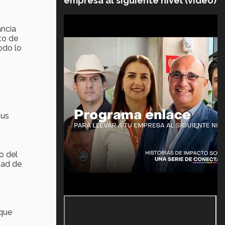
empresa al siguiente nivel (video)
ancia
to de
odo lo
sus
o del
dad de
 que