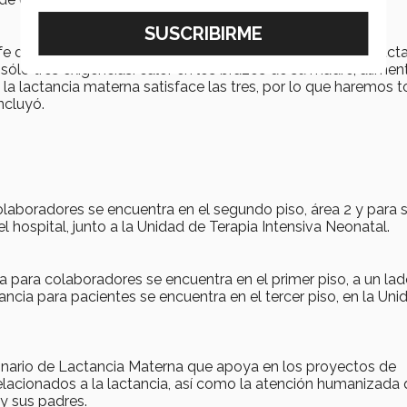
fe de Pediatría de TecSalud, reforzó la importancia de la lact
sólo tres exigencias: calor en los brazos de su madre, alimen
 la lactancia materna satisface las tres, por lo que haremos t
ncluyó.
colaboradores se encuentra en el segundo piso, área 2 y para 
del hospital, junto a la Unidad de Terapia Intensiva Neonatal.
a para colaboradores se encuentra en el primer piso, a un lad
ncia para pacientes se encuentra en el tercer piso, en la Uni
inario de Lactancia Materna que apoya en los proyectos de
elacionados a la lactancia, así como la atención humanizada
 y sus padres.