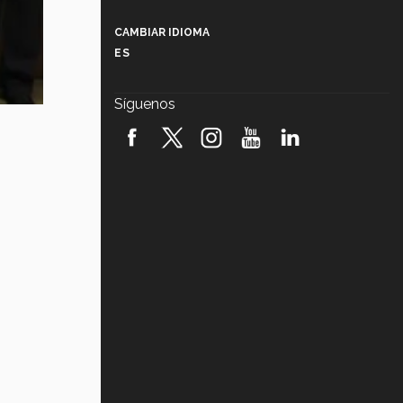
Más que un festival cultural: así es
la magia de VIBRART 2026 (video)
CAMBIAR IDIOMA
ES
Javier Guzmán: investigación con
impacto social (video)
Síguenos
¡México, en el top del mundial de
robótica FIRST 2026! (video)
Vida Tec: Pasión, disciplina y
básquetbol, con Gael Adame
(video)
¿Cómo es el Modelo Educativo
Tec? (video)
Vida Tec: Feminismo e Inteligencia
Artificial, Paola Ricaurte (video)