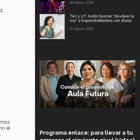
06 Agosto 2026
ud
Tec y UT Austin buscan "devolver la
voz" a hispanohablantes con afasia
05 Agosto 2026
gamos
mo el
Programa enlace: para llevar a tu
,