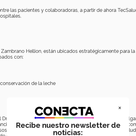
ntre las pacientes y colaboradoras, a partir de ahora TecSal
ospitales.
y Zambrano Hellion, están ubicados estratégicamente para la
ipados con:
conservación de la leche
×
a, el Dr. Oscar Valencia Urrea comentó: “en agosto nos promul
Recibe nuestro newsletter de
tancia materna, para ello, hemos realizado varias acciones co
rsos de capacitación especializados para personal de la salud
noticias:
 de estas Salas de Lactancia”.