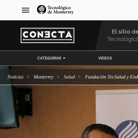
Pasar
navegación
menu
al
principal
contenido
principal
El sitio d
Tecnológic
Menu
CATEGORÍAS
VIDEOS
Comunidad
Noticias
Monterrey
salud
Fundación TecSalud y End