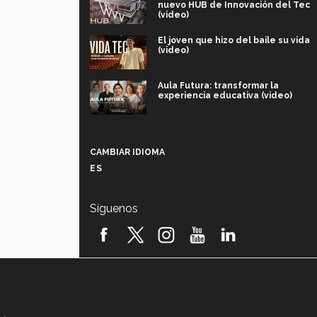
nuevo HUB de Innovación del Tec
(video)
El joven que hizo del baile su vida
(video)
Aula Futura: transformar la
experiencia educativa (video)
Más que un festival cultural: así es
la magia de VIBRART 2026 (video)
CAMBIAR IDIOMA
ES
Javier Guzmán: investigación con
impacto social (video)
Síguenos
¡México, en el top del mundial de
robótica FIRST 2026! (video)
Vida Tec: Pasión, disciplina y
básquetbol, con Gael Adame
(video)
¿Cómo es el Modelo Educativo