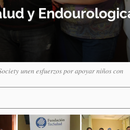
lud y Endourologica
ociety unen esfuerzos por apoyar niños con