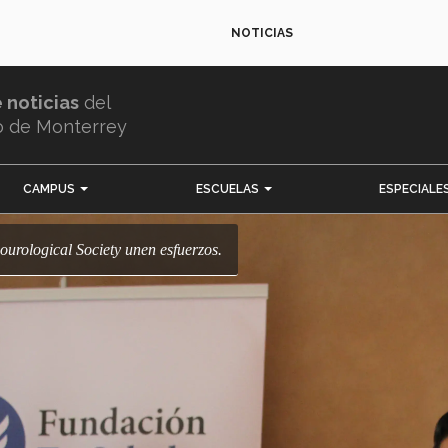
NOTICIAS
e noticias
del
o de Monterrey
CAMPUS
ESCUELAS
ESPECIALE
ourological Society unen esfuerzos.