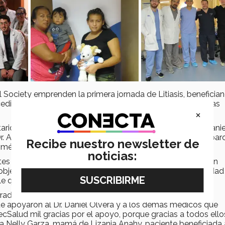
Society emprenden la primera jornada de Litiasis, beneficia
edimientos fueron realizados del 3 al 7 de noviembre en las
×
s especialista en Urología de dicha institución, el Dr. Danie
r. Alberto Maya Epeistein y demás equipo médico, participar
Recibe nuestro newsletter de
édico social de Litiasis.
noticias:
es pediátricos con nefrolitiasis que no han respondido a un
jetivo realizar cirugías de piedras en el riñón de alta calidad
le que no tiene acceso a una atención médica.
agradecimiento hacia el programa y todo el equipo médico
e apoyaron al Dr. Daniel Olvera y a los demás médicos que
ecSalud mil gracias por el apoyo, porque gracias a todos ello
osa Nelly Garza, mamá de Lizania Anahy, paciente beneficiada 