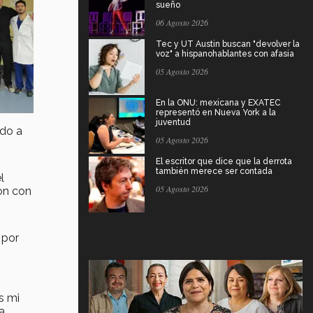
sueño
06 Agosto 2026
Tec y UT Austin buscan "devolver la
voz" a hispanohablantes con afasia
05 Agosto 2026
En la ONU: mexicana y EXATEC
representó en Nueva York a la
juventud
ndo a
05 Agosto 2026
El escritor que dice que la derrota
también merece ser contada
l
05 Agosto 2026
on con
 por
s mi
a