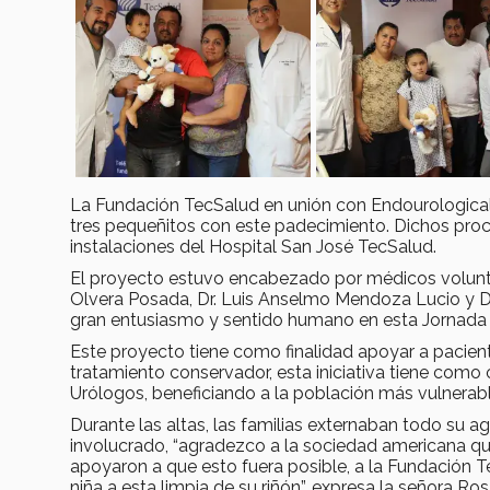
La Fundación TecSalud en unión con Endourological 
tres pequeñitos con este padecimiento. Dichos proc
instalaciones del Hospital San José TecSalud.
El proyecto estuvo encabezado por médicos voluntario
Olvera Posada, Dr. Luis Anselmo Mendoza Lucio y D
gran entusiasmo y sentido humano en esta Jornada m
Este proyecto tiene como finalidad apoyar a pacient
tratamiento conservador, esta iniciativa tiene como ob
Urólogos, beneficiando a la población más vulnerab
Durante las altas, las familias externaban todo su 
involucrado, “agradezco a la sociedad americana qu
apoyaron a que esto fuera posible, a la Fundación T
niña a esta limpia de su riñón”, expresa la señora R