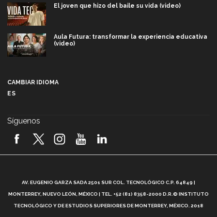
El joven que hizo del baile su vida (video)
Aula Futura: transformar la experiencia educativa
(video)
Más que un festival cultural: así es la magia de
VIBRART 2026 (video)
CAMBIAR IDIOMA
ES
Javier Guzmán: investigación con impacto social
(video)
Síguenos
¡México, en el top del mundial de robótica FIRST
2026! (video)
Vida Tec: Pasión, disciplina y básquetbol, con Gael
Adame (video)
A
AV. EUGENIO GARZA SADA 2501 SUR COL. TECNOLÓGICO C.P. 64849 |
L
¿Cómo es el Modelo Educativo Tec? (video)
MONTERREY, NUEVO LEÓN, MÉXICO | TEL. +52 (81) 8358-2000 D.R.© INSTITUTO
TECNOLÓGICO Y DE ESTUDIOS SUPERIORES DE MONTERREY, MÉXICO. 2018