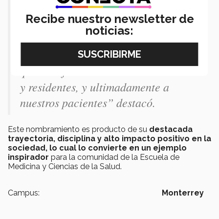
objetivos educativos, sino que además
Recibe nuestro newsletter de
la proximidad geográfica entre estos
noticias:
dos importantes centros médicos nos
incita a robustecer colaboraciones
que beneficien a nuestros estudiantes
y residentes, y ultimadamente a
nuestros pacientes” destacó.
Este nombramiento es producto de su
destacada
trayectoria, disciplina y alto impacto positivo en la
sociedad, lo cual lo convierte en un ejemplo
inspirador
para la comunidad de la Escuela de
Medicina y Ciencias de la Salud.
Campus:
Monterrey