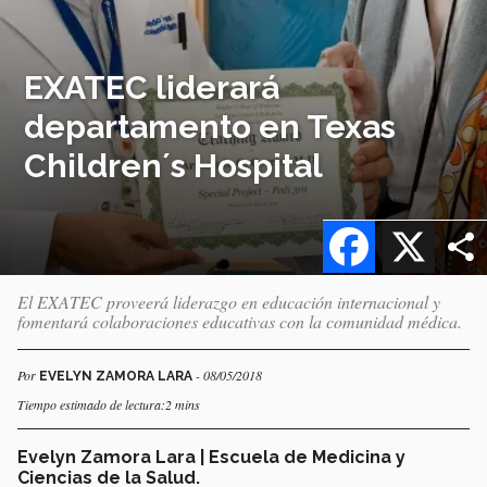
EXATEC liderará
departamento en Texas
Children´s Hospital
Facebook
X
El EXATEC proveerá liderazgo en educación internacional y
fomentará colaboraciones educativas con la comunidad médica.
Por
- 08/05/2018
EVELYN ZAMORA LARA
Tiempo estimado de lectura:2 mins
Evelyn Zamora Lara | Escuela de Medicina y
Ciencias de la Salud.