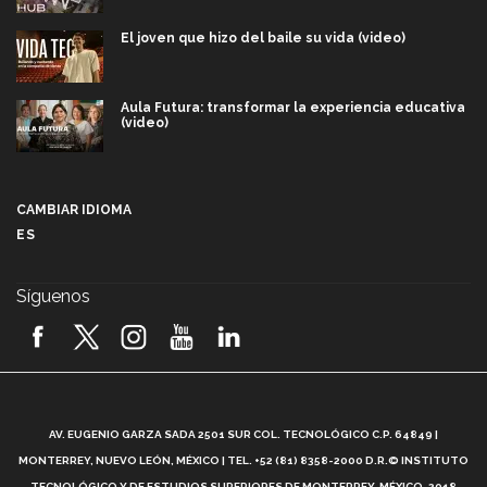
El joven que hizo del baile su vida (video)
Aula Futura: transformar la experiencia educativa
(video)
Más que un festival cultural: así es la magia de
VIBRART 2026 (video)
CAMBIAR IDIOMA
ES
Javier Guzmán: investigación con impacto social
(video)
Síguenos
¡México, en el top del mundial de robótica FIRST
2026! (video)
Vida Tec: Pasión, disciplina y básquetbol, con Gael
Adame (video)
A
AV. EUGENIO GARZA SADA 2501 SUR COL. TECNOLÓGICO C.P. 64849 |
L
¿Cómo es el Modelo Educativo Tec? (video)
MONTERREY, NUEVO LEÓN, MÉXICO | TEL. +52 (81) 8358-2000 D.R.© INSTITUTO
TECNOLÓGICO Y DE ESTUDIOS SUPERIORES DE MONTERREY, MÉXICO. 2018