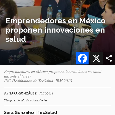
Emprendedores en México
proponen innovaciones en
salud
Facebook
X
Emprendedores en México proponen innovaciones en salud
durante el tercer
INC Healthathon de TecSalud- IBM 2018
Por
- 15/10/2018
SARA GONZÁLEZ
Tiempo estimado de lectura:4 mins
Sara González | TecSalud