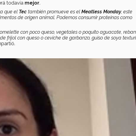
erá todavía
mejor
.
iva que el
Tec
también promueve es el
Meatless Monday
, este
imentos de origen animal. Podemos consumir proteínas como
melette con poco queso, vegetales o poquito aguacate, reba
de frijol con queso o ceviche de garbanzo, guiso de soya textur
partió.