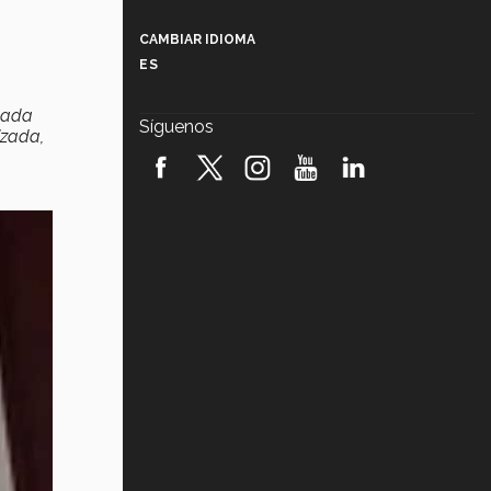
Más que un festival cultural: así es
la magia de VIBRART 2026 (video)
CAMBIAR IDIOMA
ES
Javier Guzmán: investigación con
impacto social (video)
nada
Síguenos
izada,
¡México, en el top del mundial de
robótica FIRST 2026! (video)
Vida Tec: Pasión, disciplina y
básquetbol, con Gael Adame
(video)
¿Cómo es el Modelo Educativo
Tec? (video)
Vida Tec: Feminismo e Inteligencia
Artificial, Paola Ricaurte (video)