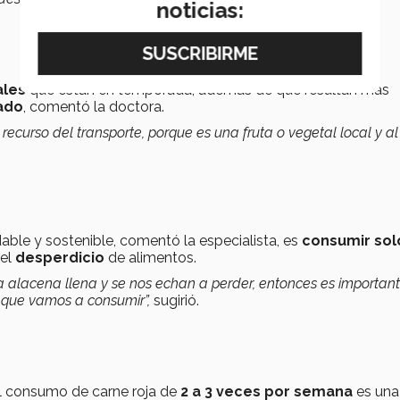
noticias:
ales
que están en temporada, además de que resultan más
ado
, comentó la doctora.
ecurso del transporte, porque es una fruta o vegetal local y al
ble y sostenible, comentó la especialista, es
consumir sol
 el
desperdicio
de alimentos.
lacena llena y se nos echan a perder, entonces es importante
que vamos a consumir”,
sugirió.
el consumo de carne roja de
2 a 3 veces por semana
es una