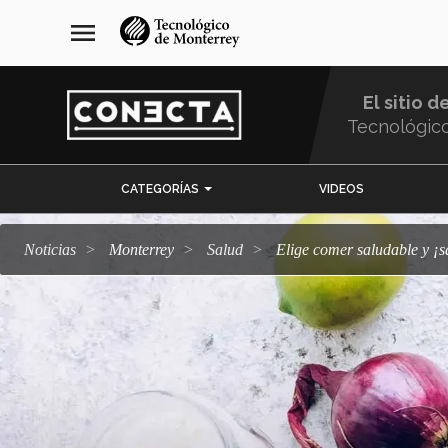
Pasar
navegación
menu
al
principal
contenido
principal
El sitio d
Tecnológic
Menu
CATEGORÍAS
VIDEOS
Comunidad
Noticias
Monterrey
salud
Elige comer saludable y ¡s