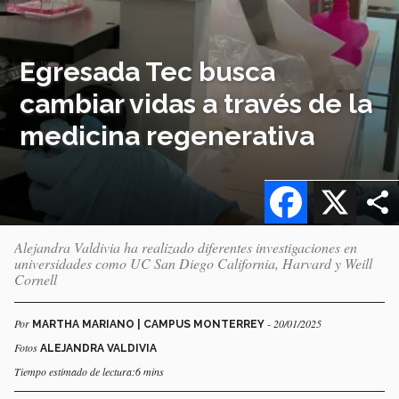
Egresada Tec busca
cambiar vidas a través de la
medicina regenerativa
Facebook
X
Alejandra Valdivia ha realizado diferentes investigaciones en
universidades como UC San Diego California, Harvard y Weill
Cornell
Por
- 20/01/2025
MARTHA MARIANO | CAMPUS MONTERREY
Fotos
ALEJANDRA VALDIVIA
Tiempo estimado de lectura:6 mins