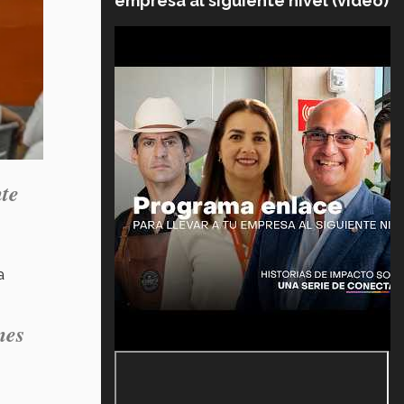
empresa al siguiente nivel (video)
nte
a
nes