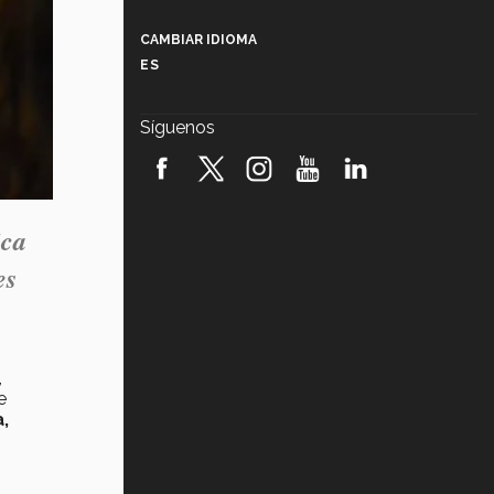
Más que un festival cultural: así es
la magia de VIBRART 2026 (video)
CAMBIAR IDIOMA
ES
Javier Guzmán: investigación con
impacto social (video)
Síguenos
¡México, en el top del mundial de
robótica FIRST 2026! (video)
Vida Tec: Pasión, disciplina y
ica
básquetbol, con Gael Adame
(video)
es
¿Cómo es el Modelo Educativo
Tec? (video)
Vida Tec: Feminismo e Inteligencia
,
Artificial, Paola Ricaurte (video)
e
,