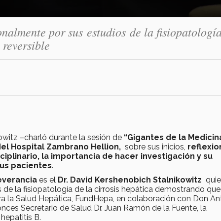
onalmente por sus estudios de la fisiopatologí
 reversible
kowitz –charló durante la sesión de
“Gigantes de la Medicin
 del Hospital Zambrano Hellion,
sobre sus inicios,
reflexio
ciplinario, la importancia de hacer investigación y su
sus pacientes
.
everancia
es el
Dr. David Kershenobich Stalnikowitz
quie
 de la fisiopatología de la cirrosis hepática demostrando que
ara la Salud Hepática, FundHepa, en colaboración con Don An
nces Secretario de Salud Dr. Juan Ramón de la Fuente, la
hepatitis B.