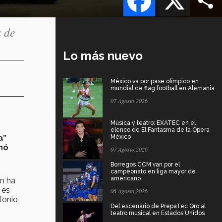
a de
Lo más nuevo
México va por pase olímpico en
mundial de flag football en Alemania
07 Agosto 2026
Música y teatro: EXATEC en el
elenco de El Fantasma de la Ópera
a”
México
nó
07 Agosto 2026
Borregos CCM van por el
campeonato en liga mayor de
americano
n ha
 es
06 Agosto 2026
tonio
Del escenario de PrepaTec Qro al
teatro musical en Estados Unidos