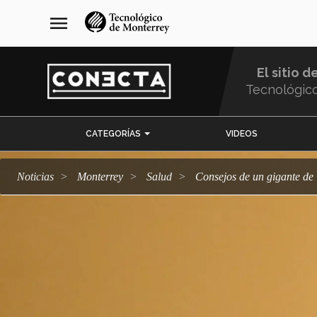
Pasar
navegación
menu
al
principal
contenido
principal
El sitio d
Tecnológic
Menu
CATEGORÍAS
VIDEOS
Comunidad
Noticias
Monterrey
salud
Consejos de un gigante de