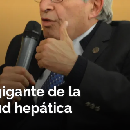
igante de la
ud hepática