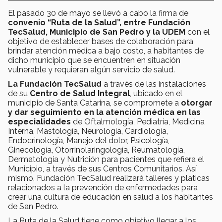
El pasado 30 de mayo se llevó a cabo la firma de
convenio “Ruta de la Salud”, entre Fundación
TecSalud, Municipio de San Pedro y la UDEM
con el
objetivo de establecer bases de colaboración para
brindar atención médica a bajo costo, a habitantes de
dicho municipio que se encuentren en situación
vulnerable y requieran algún servicio de salud.
L
a Fundación TecSalud
a través de las instalaciones
de su
Centro de Salud Integral
, ubicado en el
municipio de Santa Catarina, se compromete a
otorgar
y dar seguimiento en la atención médica en las
especialidades
de Oftalmología, Pediatría, Medicina
Interna, Mastología, Neurología, Cardiología,
Endocrinología, Manejo del dolor, Psicología,
Ginecología, Otorrinolaringología, Reumatología,
Dermatología y Nutrición para pacientes que refiera el
Municipio, a través de sus Centros Comunitarios. Así
mismo, Fundación TecSalud realizará talleres y platicas
relacionados a la prevención de enfermedades para
crear una cultura de educación en salud a los habitantes
de San Pedro.
La Ruta de la Salud tiene como objetivo llegar a los