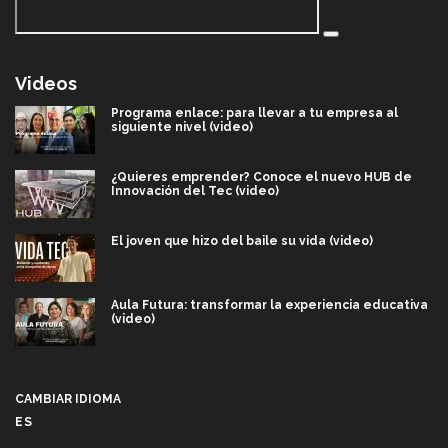
Videos
Programa enlace: para llevar a tu empresa al
siguiente nivel (video)
¿Quieres emprender? Conoce el nuevo HUB de
Innovación del Tec (video)
El joven que hizo del baile su vida (video)
Aula Futura: transformar la experiencia educativa
(video)
Más que un festival cultural: así es la magia de
VIBRART 2026 (video)
CAMBIAR IDIOMA
ES
Javier Guzmán: investigación con impacto social
(video)