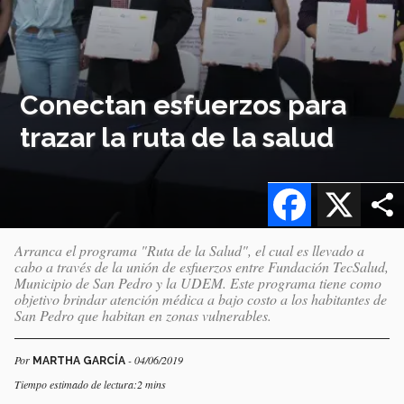
Conectan esfuerzos para
trazar la ruta de la salud
Facebook
X
Arranca el programa "Ruta de la Salud", el cual es llevado a
cabo a través de la unión de esfuerzos entre Fundación TecSalud,
Municipio de San Pedro y la UDEM. Este programa tiene como
objetivo brindar atención médica a bajo costo a los habitantes de
San Pedro que habitan en zonas vulnerables.
Por
- 04/06/2019
MARTHA GARCÍA
Tiempo estimado de lectura:2 mins