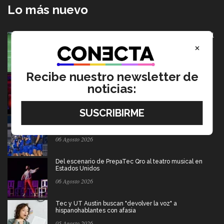
Lo más nuevo
México va por pase olímpico en mundial de flag football
en Alemania
×
07 Agosto 2026
Recibe nuestro newsletter de
Música y teatro: EXATEC en el elenco de El Fantasma
de la Ópera Mexico
noticias:
07 Agosto 2026
Borregos CCM van por el campeonato en liga mayor de
americano
06 Agosto 2026
Del escenario de PrepaTec Qro al teatro musical en
Estados Unidos
06 Agosto 2026
Tec y UT Austin buscan "devolver la voz" a
hispanohablantes con afasia
05 Agosto 2026