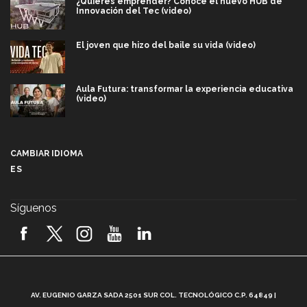
¿Quieres emprender? Conoce el nuevo HUB de
Innovación del Tec (video)
El joven que hizo del baile su vida (video)
Aula Futura: transformar la experiencia educativa
(video)
Más que un festival cultural: así es la magia de
VIBRART 2026 (video)
CAMBIAR IDIOMA
ES
Javier Guzmán: investigación con impacto social
(video)
Síguenos
¡México, en el top del mundial de robótica FIRST
2026! (video)
Vida Tec: Pasión, disciplina y básquetbol, con Gael
Adame (video)
A
AV. EUGENIO GARZA SADA 2501 SUR COL. TECNOLÓGICO C.P. 64849 |
L