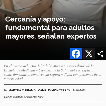
Cercanía y apoyo:
fundamental para adultos
mayores, señalan expertos
Facebook
X
En el marco del "Día del Adulto Mayor", especialistas de la
Escuela de Medicina y Ciencias de la Salud del Tec explican
cómo fomentar la convivencia segura y digna con personas de la
tercera edad
Por
- 26/08/2020
MARTHA MARIANO | CAMPUS MONTERREY
Tiempo estimado de lectura:3 mins