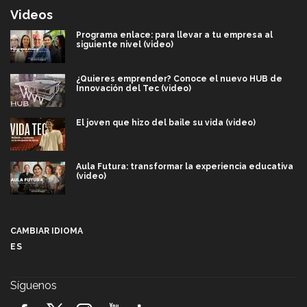
Videos
Programa enlace: para llevar a tu empresa al
siguiente nivel (video)
¿Quieres emprender? Conoce el nuevo HUB de
Innovación del Tec (video)
El joven que hizo del baile su vida (video)
Aula Futura: transformar la experiencia educativa
(video)
Más que un festival cultural: así es la magia de
VIBRART 2026 (video)
CAMBIAR IDIOMA
ES
Javier Guzmán: investigación con impacto social
(video)
Síguenos
¡México, en el top del mundial de robótica FIRST