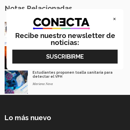
Notas Relacionadas
×
Salud cardiaca: distinción mundial para
científico mexicano
Recibe nuestro newsletter de
Paula Treviño
noticias:
Canícula: señales de golpe de calor y
consejos para cuidarte
Mónica Torres y Luis Estrada
Estudiantes proponen toalla sanitaria para
detectar el VPH
Mariana Nava
Lo más nuevo